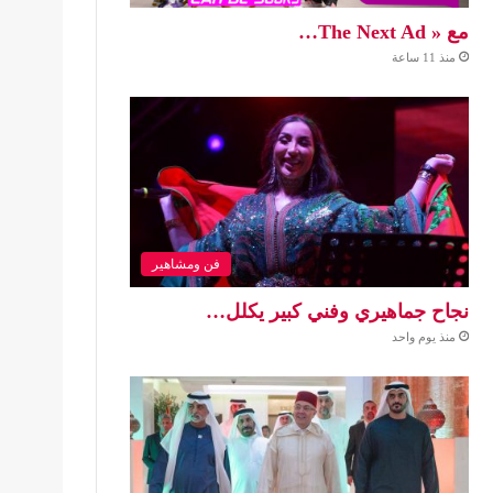
مع « The Next Ad…
منذ 11 ساعة
فن ومشاهير
نجاح جماهيري وفني كبير يكلل…
منذ يوم واحد