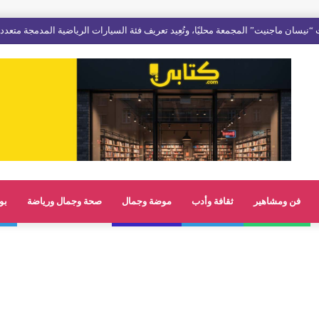
“نيسان ماجنيت” المجمعة محليًا، وتُعِيد تعريف فئة السيارات الرياضية المدمجة متعدد
فن ومشاهير
ثقافة وأدب
موضة وجمال
صحة وجمال ورياضة
بو