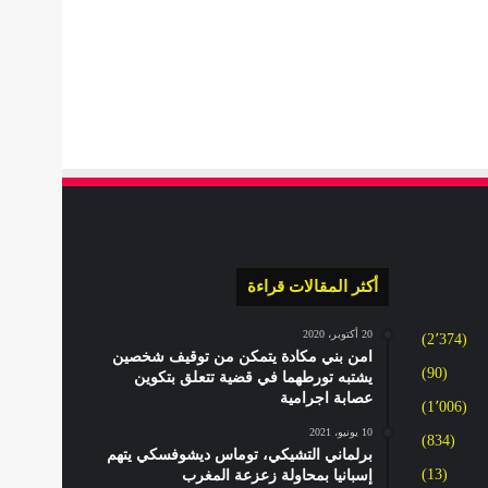
أكثر المقالات قراءة
20 أكتوبر، 2020
(2٬374)
امن بني مكادة يتمكن من توقيف شخصين
(90)
يشتبه تورطهما في قضية تتعلق بتكوين
عصابة اجرامية
(1٬006)
10 يونيو، 2021
(834)
برلماني التشيكي، توماس ديشوفسكي يتهم
(13)
إسبانيا بمحاولة زعزعة المغرب