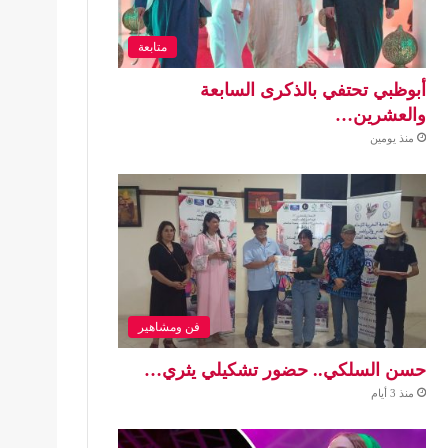
متابعة
أبوظبي تحتفي بالذكرى السابعة
والعشرين…
منذ يومين
فن ومشاهير
حسن السلكي.. حضور تشكيلي يثري…
منذ 3 أيام