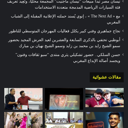
نيسان مصر تبدأ مبيعات “نيسان ماجنيت” المجمعة محليًا، وتُعِيد تعريف
فئة السيارات الرياضية المدمجة متعددة الاستخدامات
مع « The Next Ad » ، إنوي يُسند حملته الإعلانية المقبلة إلى الشباب
المغربي
نجاح جماهيري وفني كبير يكلل فعاليات المهرجان المتوسطي للناظور
أبوظبي تحتفي بالذكرى السابعة والعشرين لعيد العرش المجيد بحضور
سمو الشيخ زايد بن محمد بن زايد وسمو الشيخ نهيان بن مبارك
حسن السلكي.. حضور تشكيلي يثري منتدى “سبو ثقافات وفنون”
ويجسد أصالة الإبداع المغربي
مقالات عشوائية