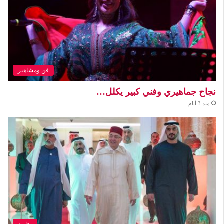
فن ومشاهير
نجاح جماهيري وفني كبير يكلل…
منذ 3 أيام