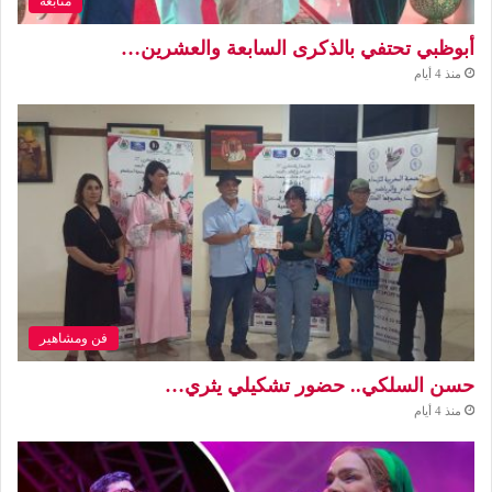
متابعة
أبوظبي تحتفي بالذكرى السابعة والعشرين…
منذ 4 أيام
فن ومشاهير
حسن السلكي.. حضور تشكيلي يثري…
منذ 4 أيام