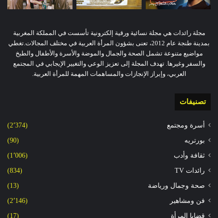
مجلة رائدات هي مجلة نسائية ورقية إلكترونية تأسست في المملكة المغربية
بمدينة طنجة عام 2012، تعنى بشؤون المرأة العربية في مختلف المجالات.تغطي
مواضيع متنوعة تشمل الصحة والجمال والموضة والأسرة والأطفال والطبخ
والسفر وغيرها. تهدف المجلة إلى تعزيز الوعي والتغيير الإيجابي في المجتمع
العربي، وإبراز الإنجازات والمساهمات المهمة للمرأة العربية.
تصنيفات
أسرة ومجتمع
(2٬374)
بورتريه
(90)
ثقافة وأدب
(1٬006)
رائدات TV
(834)
صحة وجمال ورياضة
(13)
فن ومشاهير
(2٬146)
قضايا المرأة
(17)