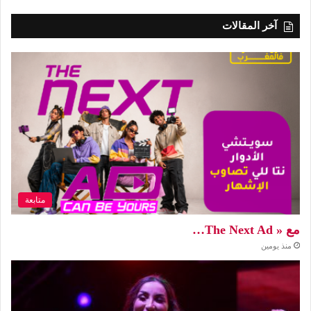
آخر المقالات
متابعة
مع « The Next Ad…
منذ يومين