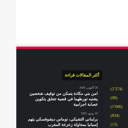
أكثر المقالات قراءة
20 أكتوبر، 2020
(2٬374)
امن بني مكادة يتمكن من توقيف شخصين
(90)
يشتبه تورطهما في قضية تتعلق بتكوين
عصابة اجرامية
(1٬006)
10 يونيو، 2021
(834)
برلماني التشيكي، توماس ديشوفسكي يتهم
(13)
إسبانيا بمحاولة زعزعة المغرب