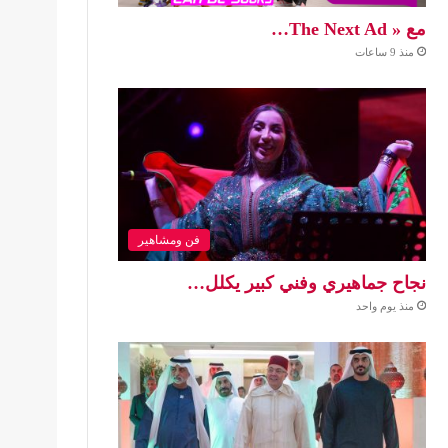
مع « The Next Ad…
منذ 9 ساعات
فن ومشاهير
نجاح جماهيري وفني كبير يكلل…
منذ يوم واحد