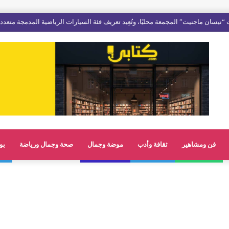
“نيسان ماجنيت” المجمعة محليًا، وتُعِيد تعريف فئة السيارات الرياضية المدمجة متعدد
فن ومشاهير
ثقافة وأدب
موضة وجمال
صحة وجمال ورياضة
بو