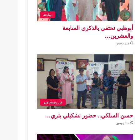
متابعة
أبوظبي تحتفي بالذكرى السابعة
والعشرين…
منذ يومين
فن ومشاهير
حسن السلكي.. حضور تشكيلي يثري…
منذ يومين