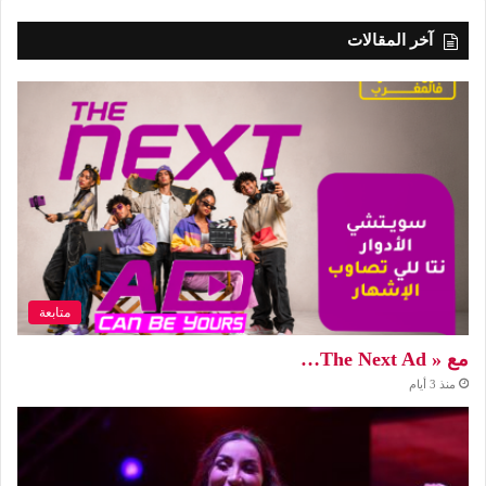
آخر المقالات
متابعة
مع « The Next Ad…
منذ 3 أيام