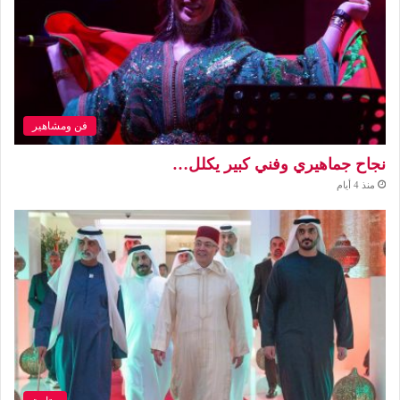
فن ومشاهير
نجاح جماهيري وفني كبير يكلل…
منذ 4 أيام