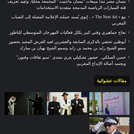
نيسان مصر تبدأ مبيعات “نيسان ماجنيت” المجمعة محليًا، وتُعِيد تعريف
فئة السيارات الرياضية المدمجة متعددة الاستخدامات
مع « The Next Ad » ، إنوي يُسند حملته الإعلانية المقبلة إلى الشباب
المغربي
نجاح جماهيري وفني كبير يكلل فعاليات المهرجان المتوسطي للناظور
أبوظبي تحتفي بالذكرى السابعة والعشرين لعيد العرش المجيد بحضور
سمو الشيخ زايد بن محمد بن زايد وسمو الشيخ نهيان بن مبارك
حسن السلكي.. حضور تشكيلي يثري منتدى “سبو ثقافات وفنون”
ويجسد أصالة الإبداع المغربي
مقالات عشوائية