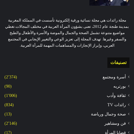
مجلة رائدات هي مجلة نسائية ورقية إلكترونية تأسست في المملكة المغربية
بمدينة طنجة عام 2012، تعنى بشؤون المرأة العربية في مختلف المجالات.تغطي
مواضيع متنوعة تشمل الصحة والجمال والموضة والأسرة والأطفال والطبخ
والسفر وغيرها. تهدف المجلة إلى تعزيز الوعي والتغيير الإيجابي في المجتمع
العربي، وإبراز الإنجازات والمساهمات المهمة للمرأة العربية.
تصنيفات
أسرة ومجتمع
(2٬374)
بورتريه
(90)
ثقافة وأدب
(1٬006)
رائدات TV
(834)
صحة وجمال ورياضة
(13)
فن ومشاهير
(2٬146)
قضايا المرأة
(17)