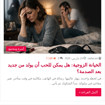
أسرة ومجتمع
raidat.net
24 مارس، 2026
0
2٬240
الخيانة الزوجية: هل يمكن للحب أن يولد من جديد
بعد الصدمة؟
في لحظة واحدة، ينهار عالمها. رسالة في الهاتف، مكالمة في وقت متأخر، تغير
مفاجئ في سلوكه. تبدأ الشكوك ثم يأتي…
أكمل القراءة »