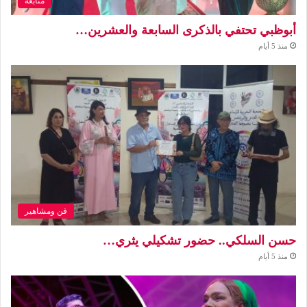
متابعة
أبوظبي تحتفي بالذكرى السابعة والعشرين…
منذ 5 أيام
فن ومشاهير
حسن السلكي.. حضور تشكيلي يثري…
منذ 5 أيام