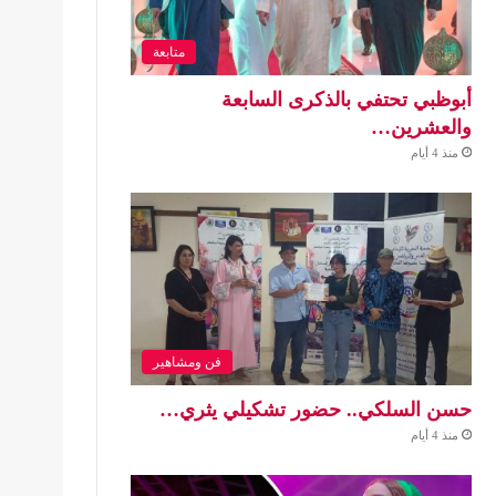
متابعة
أبوظبي تحتفي بالذكرى السابعة
والعشرين…
منذ 4 أيام
فن ومشاهير
حسن السلكي.. حضور تشكيلي يثري…
منذ 4 أيام