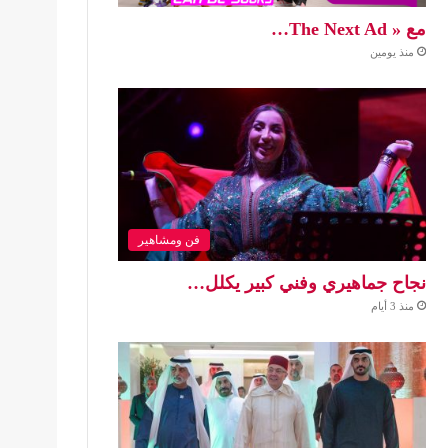
مع « The Next Ad…
منذ يومين
فن ومشاهير
نجاح جماهيري وفني كبير يكلل…
منذ 3 أيام