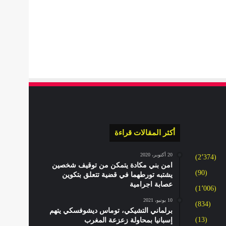
أكثر المقالات قراءة
20 أكتوبر، 2020
(2٬374)
امن بني مكادة يتمكن من توقيف شخصين
(90)
يشتبه تورطهما في قضية تتعلق بتكوين
عصابة اجرامية
(1٬006)
10 يونيو، 2021
(834)
برلماني التشيكي، توماس ديشوفسكي يتهم
(13)
إسبانيا بمحاولة زعزعة المغرب