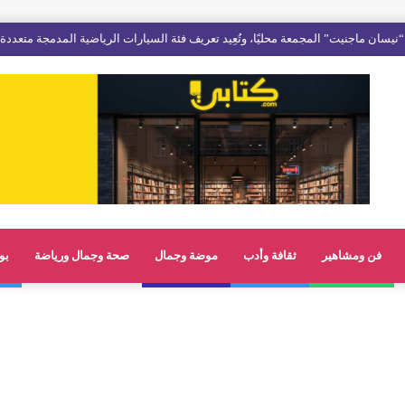
نيسان ماجنيت” المجمعة محليًا، وتُعِيد تعريف فئة السيارات الرياضية المدمجة متعددة
فن ومشاهير
ثقافة وأدب
موضة وجمال
صحة وجمال ورياضة
بو