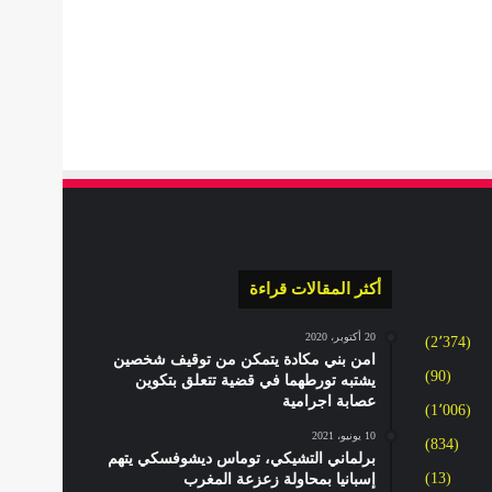
أكثر المقالات قراءة
20 أكتوبر، 2020
(2٬374)
امن بني مكادة يتمكن من توقيف شخصين
(90)
يشتبه تورطهما في قضية تتعلق بتكوين
عصابة اجرامية
(1٬006)
10 يونيو، 2021
(834)
برلماني التشيكي، توماس ديشوفسكي يتهم
(13)
إسبانيا بمحاولة زعزعة المغرب