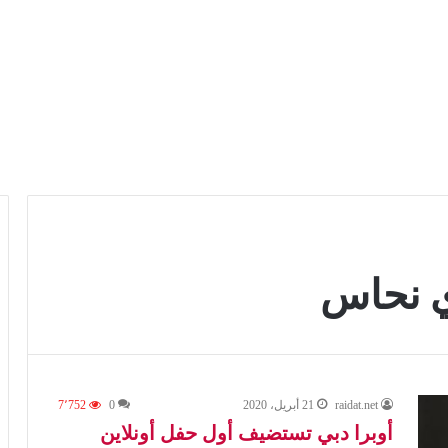
دي نحاس
raidat.net
21 أبريل، 2020
0
7٬752
أوبرا دبي تستضيف أول حفل أونلاين