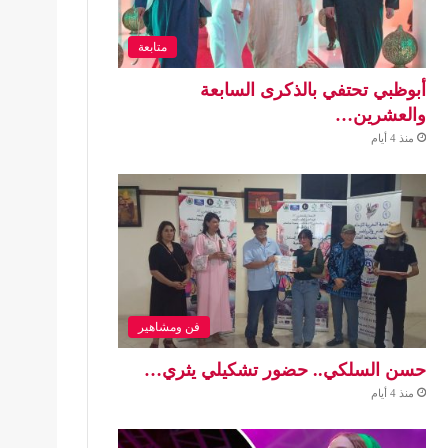
متابعة
أبوظبي تحتفي بالذكرى السابعة
والعشرين…
منذ 4 أيام
فن ومشاهير
حسن السلكي.. حضور تشكيلي يثري…
منذ 4 أيام