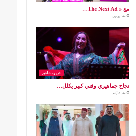
مع « The Next Ad…
منذ يومين
فن ومشاهير
نجاح جماهيري وفني كبير يكلل…
منذ 3 أيام