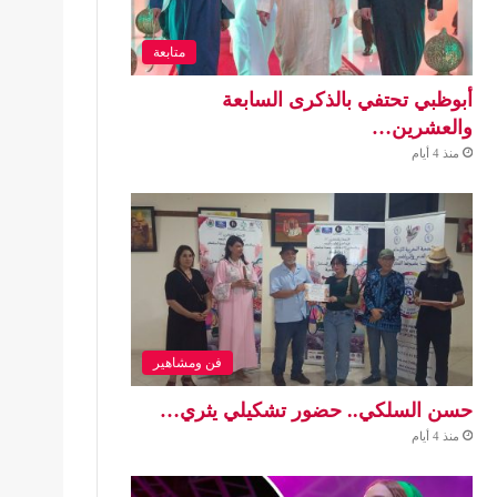
متابعة
أبوظبي تحتفي بالذكرى السابعة
والعشرين…
منذ 4 أيام
فن ومشاهير
حسن السلكي.. حضور تشكيلي يثري…
منذ 4 أيام