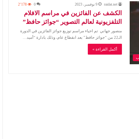
raidat.net
9 نوفمبر، 2023
0
2٬178
الكشف عن الفائزين في مراسم الافلام
التلفزيونية لعالم التصوير “جوائز حافظ”
منصور جهاني تم احياء مراسم توزيع جوائز الفائزين في الدورة
الـ22 من “جوائز حافظ” بعد انقطاع عام، وذلك بادارة “أميد…
أكمل القراءة »
ب