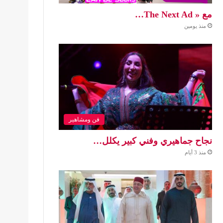
مع « The Next Ad…
منذ يومين
فن ومشاهير
نجاح جماهيري وفني كبير يكلل…
منذ 3 أيام