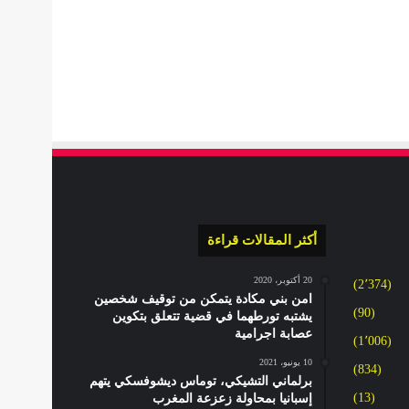
أكثر المقالات قراءة
20 أكتوبر، 2020
(2٬374)
امن بني مكادة يتمكن من توقيف شخصين
(90)
يشتبه تورطهما في قضية تتعلق بتكوين
عصابة اجرامية
(1٬006)
10 يونيو، 2021
(834)
برلماني التشيكي، توماس ديشوفسكي يتهم
(13)
إسبانيا بمحاولة زعزعة المغرب