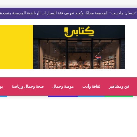
نيسان ماجنيت” المجمعة محليًا، وتُعِيد تعريف فئة السيارات الرياضية المدمجة متعددة
فن ومشاهير
ثقافة وأدب
موضة وجمال
صحة وجمال ورياضة
بو