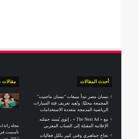
أحدث المقالات
مقالات ع
نيسان مصر تبدأ مبيعات “نيسان ماجنيت”
المجمعة محليًا، وتُعِيد تعريف فئة السيارات
الرياضية المدمجة متعددة الاستخدامات
مع « The Next Ad » ، إنوي يُسند حملته
مجلة رائدات
الإعلانية المقبلة إلى الشباب المغربي
تأسست في ال
نجاح جماهيري وفني كبير يكلل فعاليات
2012، ت