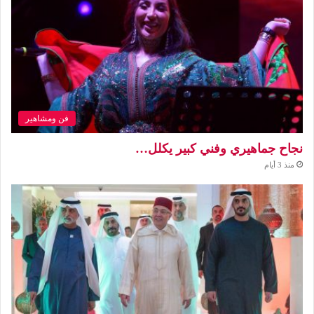
فن ومشاهير
نجاح جماهيري وفني كبير يكلل…
منذ 3 أيام