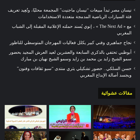
نيسان مصر تبدأ مبيعات “نيسان ماجنيت” المجمعة محليًا، وتُعِيد تعريف
فئة السيارات الرياضية المدمجة متعددة الاستخدامات
مع « The Next Ad » ، إنوي يُسند حملته الإعلانية المقبلة إلى الشباب
المغربي
نجاح جماهيري وفني كبير يكلل فعاليات المهرجان المتوسطي للناظور
أبوظبي تحتفي بالذكرى السابعة والعشرين لعيد العرش المجيد بحضور
سمو الشيخ زايد بن محمد بن زايد وسمو الشيخ نهيان بن مبارك
حسن السلكي.. حضور تشكيلي يثري منتدى “سبو ثقافات وفنون”
ويجسد أصالة الإبداع المغربي
مقالات عشوائية