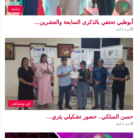
متابعة
أبوظبي تحتفي بالذكرى السابعة والعشرين…
منذ 4 أيام
فن ومشاهير
حسن السلكي.. حضور تشكيلي يثري…
منذ 4 أيام