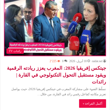
رائدات TV
raidat.net
18 أبريل، 2026
0
2٬225
جيتكس إفريقيا 2026: المغرب يعزز ريادته الرقمية
ويقود مستقبل التحول التكنولوجي في القارة |
رائدات
نسلّط الضوء على مشاركة المغرب في جيتكس إفريقيا 2026، حيث يواصل
تعزيز مكانته كفاعل رقمي رائد في القارة، من خلال…
أكمل القراءة »