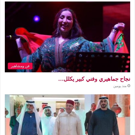
فن ومشاهير
نجاح جماهيري وفني كبير يكلل…
منذ يومين