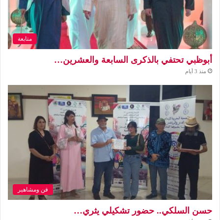
متابعة
أبوظبي تحتفي بالذكرى السابعة والعشرين…
منذ 3 أيام
فن ومشاهير
حسن السلكي.. حضور تشكيلي يثري…