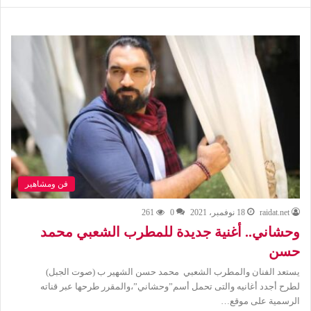
فن ومشاهير
raidat.net
18 نوفمبر، 2021
0
261
وحشاني.. أغنية جديدة للمطرب الشعبي محمد
حسن
يستعد الفنان والمطرب الشعبي محمد حسن الشهير ب (صوت الجبل)
لطرح أجدد أغانيه والتى تحمل أسم”وحشاني”،والمقرر طرحها عبر قناته
الرسمية على موقع…