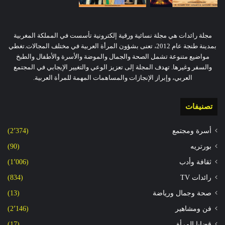
مجلة رائدات هي مجلة نسائية ورقية إلكترونية تأسست في المملكة المغربية
بمدينة طنجة عام 2012، تعنى بشؤون المرأة العربية في مختلف المجالات.تغطي
مواضيع متنوعة تشمل الصحة والجمال والموضة والأسرة والأطفال والطبخ
والسفر وغيرها. تهدف المجلة إلى تعزيز الوعي والتغيير الإيجابي في المجتمع
العربي، وإبراز الإنجازات والمساهمات المهمة للمرأة العربية.
تصنيفات
أسرة ومجتمع
(2٬374)
بورتريه
(90)
ثقافة وأدب
(1٬006)
رائدات TV
(834)
صحة وجمال ورياضة
(13)
فن ومشاهير
(2٬146)
قضايا المرأة
(17)