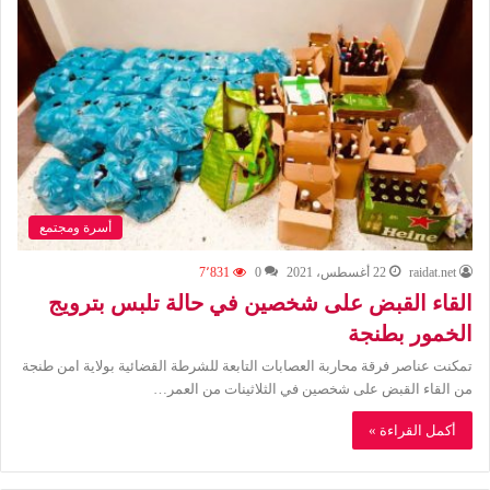
أسرة ومجتمع
raidat.net
22 أغسطس، 2021
0
7٬831
القاء القبض على شخصين في حالة تلبس بترويج
الخمور بطنجة
تمكنت عناصر فرقة محاربة العصابات التابعة للشرطة القضائية بولاية امن طنجة
من القاء القبض على شخصين في الثلاثينات من العمر…
أكمل القراءة »