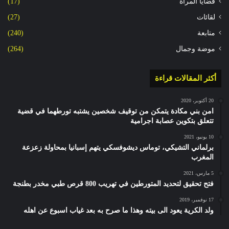
قضايا المرأة
(17)
لقائات
(27)
متابعة
(240)
موضة وجمال
(264)
أكثر المقالات قراءة
20 أكتوبر، 2020
امن بني مكادة يتمكن من توقيف شخصين يشتبه تورطهما في قضية
تتعلق بتكوين عصابة اجرامية
10 يونيو، 2021
برلماني التشيكي، توماس ديشوفسكي يتهم إسبانيا بمحاولة زعزعة
المغرب
5 مارس، 2021
فتح تحقيق لتحديد المتورطين في تهريب 800 قرص طبي مخدر بطنجة
17 نوفمبر، 2019
ولد الكرية يعود الى بيته وهذا ما صرح به بعد غياب اسبوع عن اهله