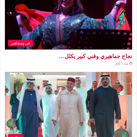
فن ومشاهير
نجاح جماهيري وفني كبير يكلل…
منذ 3 أيام