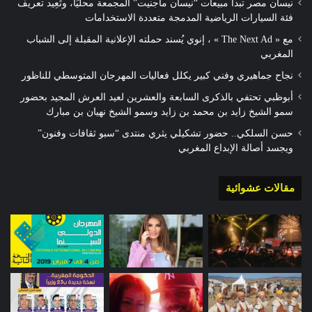
نيسان مصر تبدأ مبيعات “نيسان ماجنيت” المجمعة محليًا، وتُعِيد تعريف
فئة السيارات الرياضية المدمجة متعددة الاستخدامات
مع « The Next Ad » ، إنوي يُسند حملته الإعلانية المقبلة إلى الشباب
المغربي
نجاح جماهيري وفني كبير يكلل فعاليات المهرجان المتوسطي للناظور
أبوظبي تحتفي بالذكرى السابعة والعشرين لعيد العرش المجيد بحضور
سمو الشيخ زايد بن محمد بن زايد وسمو الشيخ نهيان بن مبارك
حسن السلكي.. حضور تشكيلي يثري منتدى “سبو ثقافات وفنون”
ويجسد أصالة الإبداع المغربي
مقالات عشوائية