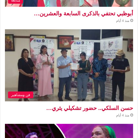
متابعة
أبوظبي تحتفي بالذكرى السابعة والعشرين…
منذ 4 أيام
فن ومشاهير
حسن السلكي.. حضور تشكيلي يثري…
منذ 4 أيام