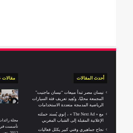
أحدث المقالات
مقالات ع
نيسان مصر تبدأ مبيعات “نيسان ماجنيت”
المجمعة محليًا، وتُعِيد تعريف فئة السيارات
الرياضية المدمجة متعددة الاستخدامات
مع « The Next Ad » ، إنوي يُسند حملته
مجلة رائدات
الإعلانية المقبلة إلى الشباب المغربي
تأسست في ال
نجاح جماهيري وفني كبير يكلل فعاليات
2012، ت