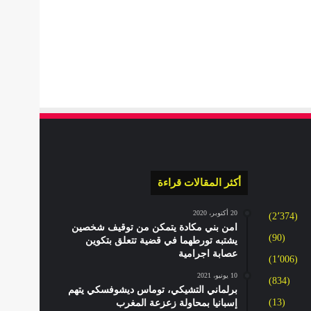
أكثر المقالات قراءة
20 أكتوبر، 2020
(2٬374)
امن بني مكادة يتمكن من توقيف شخصين
(90)
يشتبه تورطهما في قضية تتعلق بتكوين
عصابة اجرامية
(1٬006)
10 يونيو، 2021
(834)
برلماني التشيكي، توماس ديشوفسكي يتهم
(13)
إسبانيا بمحاولة زعزعة المغرب