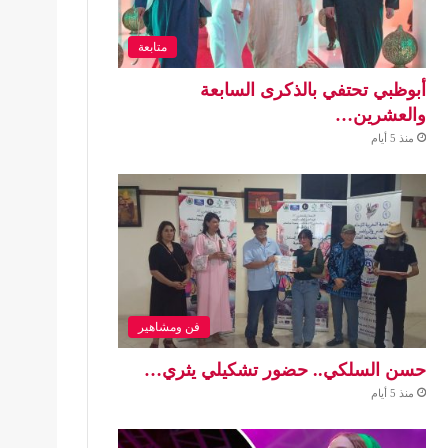
متابعة
أبوظبي تحتفي بالذكرى السابعة
والعشرين…
منذ 5 أيام
فن ومشاهير
حسن السلكي.. حضور تشكيلي يثري…
منذ 5 أيام