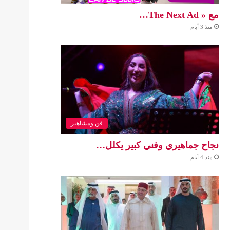
مع « The Next Ad…
منذ 3 أيام
فن ومشاهير
نجاح جماهيري وفني كبير يكلل…
منذ 4 أيام