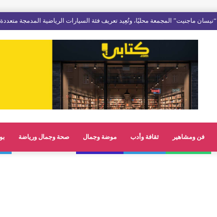
نيسان ماجنيت” المجمعة محليًا، وتُعِيد تعريف فئة السيارات الرياضية المدمجة متعددة
فن ومشاهير
ثقافة وأدب
موضة وجمال
صحة وجمال ورياضة
بو