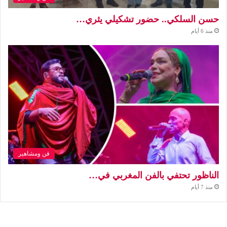
حسن السلكي.. حضور تشكيلي يثري…
منذ 6 أيام
فن ومشاهير
الناظور تحتفي بالفن المغربي في…
منذ 7 أيام