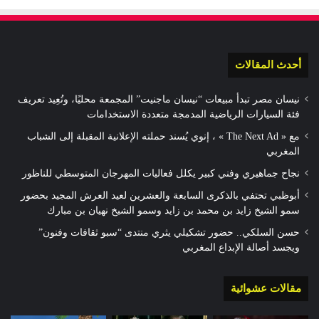
أحدث المقالات
نيسان مصر تبدأ مبيعات “نيسان ماجنيت” المجمعة محليًا، وتُعِيد تعريف
فئة السيارات الرياضية المدمجة متعددة الاستخدامات
مع « The Next Ad » ، إنوي يُسند حملته الإعلانية المقبلة إلى الشباب
المغربي
نجاح جماهيري وفني كبير يكلل فعاليات المهرجان المتوسطي للناظور
أبوظبي تحتفي بالذكرى السابعة والعشرين لعيد العرش المجيد بحضور
سمو الشيخ زايد بن محمد بن زايد وسمو الشيخ نهيان بن مبارك
حسن السلكي.. حضور تشكيلي يثري منتدى “سبو ثقافات وفنون”
ويجسد أصالة الإبداع المغربي
مقالات عشوائية