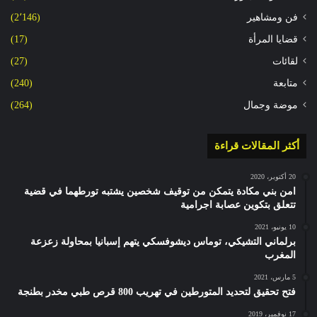
فن ومشاهير
(2٬146)
قضايا المرأة
(17)
لقائات
(27)
متابعة
(240)
موضة وجمال
(264)
أكثر المقالات قراءة
20 أكتوبر، 2020
امن بني مكادة يتمكن من توقيف شخصين يشتبه تورطهما في قضية
تتعلق بتكوين عصابة اجرامية
10 يونيو، 2021
برلماني التشيكي، توماس ديشوفسكي يتهم إسبانيا بمحاولة زعزعة
المغرب
5 مارس، 2021
فتح تحقيق لتحديد المتورطين في تهريب 800 قرص طبي مخدر بطنجة
17 نوفمبر، 2019