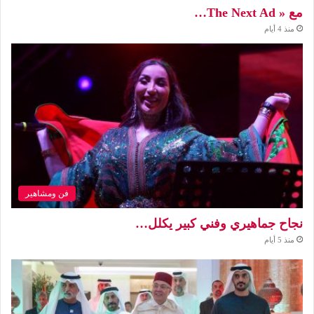
مع « The Next Ad…
منذ 4 أيام
فن ومشاهير
نجاح جماهيري وفني كبير يكلل…
منذ 5 أيام