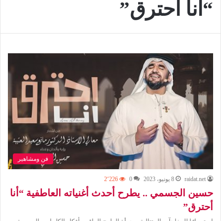
“أنا أحترق”
فن ومشاهير
raidat.net
8 يونيو، 2023
0
2٬226
حسين الجسمي .. يطرح أحدث أغنياته العاطفية “أنا
أحترق”