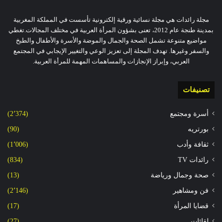
مجلة رائدات هي مجلة نسائية ورقية إلكترونية تأسست في المملكة المغربية
بمدينة طنجة عام 2012، تعنى بشؤون المرأة العربية في مختلف المجالات.تغطي
مواضيع متنوعة تشمل الصحة والجمال والموضة والأسرة والأطفال والطبخ
والسفر وغيرها. تهدف المجلة إلى تعزيز الوعي والتغيير الإيجابي في المجتمع
العربي، وإبراز الإنجازات والمساهمات المهمة للمرأة العربية.
تصنيفات
أسرة ومجتمع
(2٬374)
بورتريه
(90)
ثقافة وأدب
(1٬006)
رائدات TV
(834)
صحة وجمال ورياضة
(13)
فن ومشاهير
(2٬146)
قضايا المرأة
(17)
لقائات
(27)