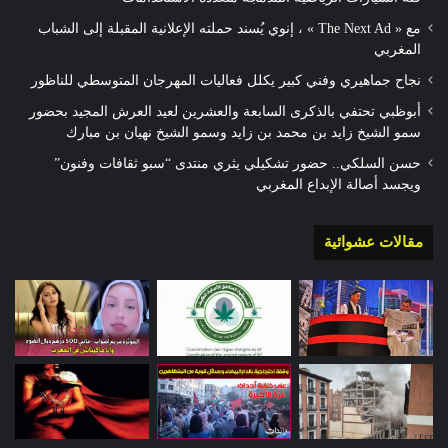
مع « The Next Ad » ، إنوي يُسند حملته الإعلانية المقبلة إلى الشباب
المغربي
نجاح جماهيري وفني كبير يكلل فعاليات المهرجان المتوسطي للناظور
أبوظبي تحتفي بالذكرى السابعة والعشرين لعيد العرش المجيد بحضور
سمو الشيخ زايد بن محمد بن زايد وسمو الشيخ نهيان بن مبارك
حسن السلكي.. حضور تشكيلي يثري منتدى “سبو ثقافات وفنون”
ويجسد أصالة الإبداع المغربي
مقالات عشوائية