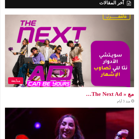
آخر المقالات
متابعة
مع « The Next Ad…
منذ 3 أيام