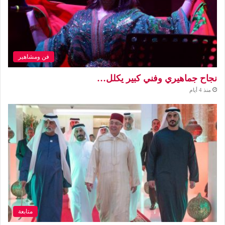
فن ومشاهير
نجاح جماهيري وفني كبير يكلل…
منذ 4 أيام
متابعة