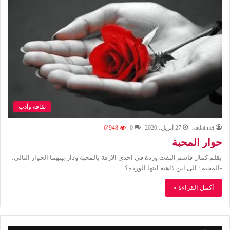
ثقافة وأدب
raidat.net
27 أبريل، 2020
0
6٬948
حوار المحبة
بقلم كمال قاسم التقت وردة في احدى الازقة بالمحبة ودار بينهما الحوار التالي:
-المحبة : الى اين ذاهبة ايتها الوردة؟…
أكمل القراءة »