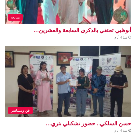
متابعة
أبوظبي تحتفي بالذكرى السابعة والعشرين…
منذ 4 أيام
فن ومشاهير
حسن السلكي.. حضور تشكيلي يثري…
منذ 4 أيام