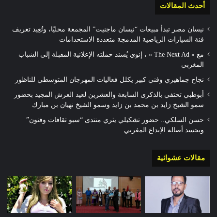
أحدث المقالات
نيسان مصر تبدأ مبيعات “نيسان ماجنيت” المجمعة محليًا، وتُعِيد تعريف
فئة السيارات الرياضية المدمجة متعددة الاستخدامات
مع « The Next Ad » ، إنوي يُسند حملته الإعلانية المقبلة إلى الشباب
المغربي
نجاح جماهيري وفني كبير يكلل فعاليات المهرجان المتوسطي للناظور
أبوظبي تحتفي بالذكرى السابعة والعشرين لعيد العرش المجيد بحضور
سمو الشيخ زايد بن محمد بن زايد وسمو الشيخ نهيان بن مبارك
حسن السلكي.. حضور تشكيلي يثري منتدى “سبو ثقافات وفنون”
ويجسد أصالة الإبداع المغربي
مقالات عشوائية