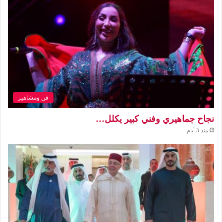
فن ومشاهير
نجاح جماهيري وفني كبير يكلل…
منذ 3 أيام