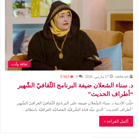
ثقافة وأدب
raidat.net
17 مارس، 2020
0
9٬663
د. سناء الشعلان ضيفة البرنامج الثّقافيّ الشّهير
“أطراف الحديث”
حلّت الأديبة د. سناء الشّعلان ضيفة على البرنامج الثّقافيّ العراقيّ الشّهير
“أطراف الحديث” الذي تبثّه قناة الشّرقيّة الفضائيّة العراقيّة بانتظام…
أكمل القراءة »