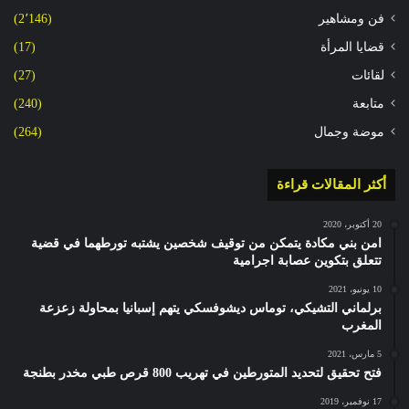
فن ومشاهير
(2٬146)
قضايا المرأة
(17)
لقائات
(27)
متابعة
(240)
موضة وجمال
(264)
أكثر المقالات قراءة
20 أكتوبر، 2020
امن بني مكادة يتمكن من توقيف شخصين يشتبه تورطهما في قضية
تتعلق بتكوين عصابة اجرامية
10 يونيو، 2021
برلماني التشيكي، توماس ديشوفسكي يتهم إسبانيا بمحاولة زعزعة
المغرب
5 مارس، 2021
فتح تحقيق لتحديد المتورطين في تهريب 800 قرص طبي مخدر بطنجة
17 نوفمبر، 2019