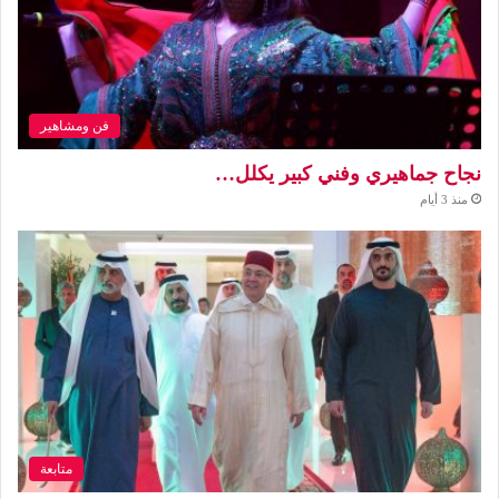
فن ومشاهير
نجاح جماهيري وفني كبير يكلل…
منذ 3 أيام
متابعة