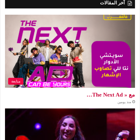
آخر المقالات
متابعة
مع « The Next Ad…
منذ يومين