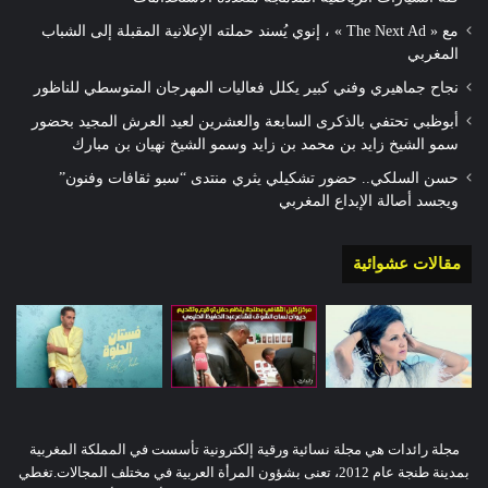
مع « The Next Ad » ، إنوي يُسند حملته الإعلانية المقبلة إلى الشباب
المغربي
نجاح جماهيري وفني كبير يكلل فعاليات المهرجان المتوسطي للناظور
أبوظبي تحتفي بالذكرى السابعة والعشرين لعيد العرش المجيد بحضور
سمو الشيخ زايد بن محمد بن زايد وسمو الشيخ نهيان بن مبارك
حسن السلكي.. حضور تشكيلي يثري منتدى “سبو ثقافات وفنون”
ويجسد أصالة الإبداع المغربي
مقالات عشوائية
مجلة رائدات هي مجلة نسائية ورقية إلكترونية تأسست في المملكة المغربية
بمدينة طنجة عام 2012، تعنى بشؤون المرأة العربية في مختلف المجالات.تغطي