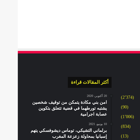
أكثر المقالات قراءة
20 أكتوبر، 2020
(2٬374)
امن بني مكادة يتمكن من توقيف شخصين
(90)
يشتبه تورطهما في قضية تتعلق بتكوين
عصابة اجرامية
(1٬006)
10 يونيو، 2021
(834)
برلماني التشيكي، توماس ديشوفسكي يتهم
(13)
إسبانيا بمحاولة زعزعة المغرب