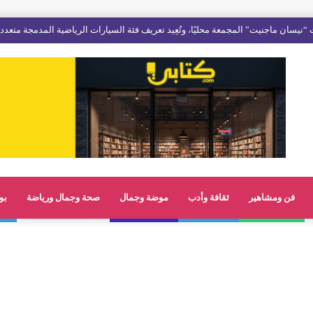
“نيسان ماجنيت” المجمعة محليًا، وتُعِيد تعريف فئة السيارات الرياضية المدمجة متعدد
فن ومشاهير
ثقافة وأدب
موضة وجمال
صحة وجمال ورياضة
بو