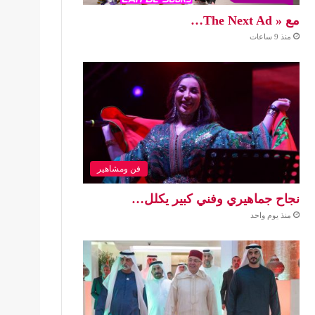
مع « The Next Ad…
منذ 9 ساعات
فن ومشاهير
نجاح جماهيري وفني كبير يكلل…
منذ يوم واحد