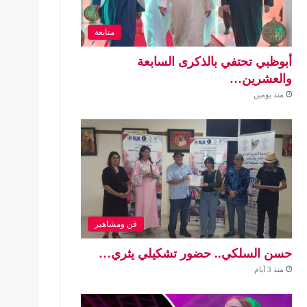
متابعة
أبوظبي تحتفي بالذكرى السابعة
والعشرين…
منذ يومين
فن ومشاهير
حسن السلكي.. حضور تشكيلي يثري…
منذ 3 أيام