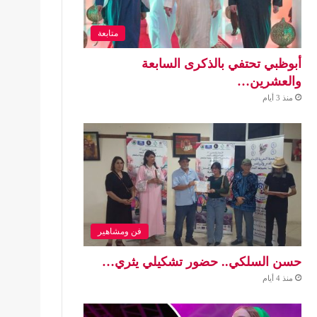
متابعة
أبوظبي تحتفي بالذكرى السابعة
والعشرين…
منذ 3 أيام
فن ومشاهير
حسن السلكي.. حضور تشكيلي يثري…
منذ 4 أيام