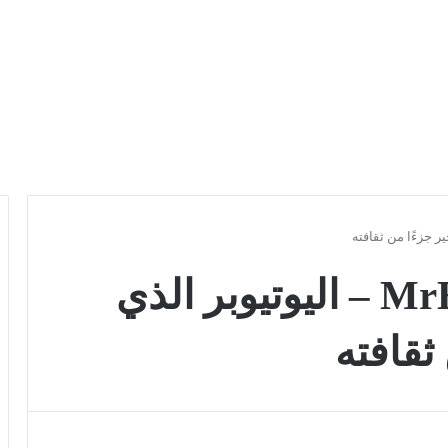
مستر بيست – MrBeast – اليوتيوبر الذي
ثقافته