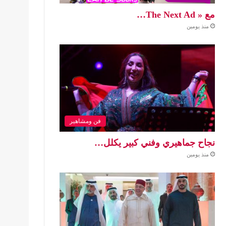
مع « The Next Ad…
منذ يومين
فن ومشاهير
نجاح جماهيري وفني كبير يكلل…
منذ يومين