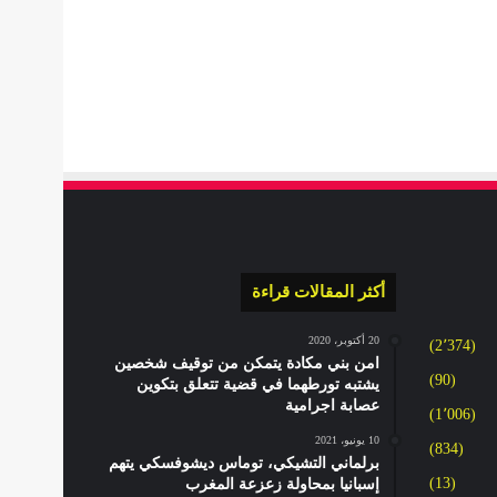
أكثر المقالات قراءة
20 أكتوبر، 2020
(2٬374)
امن بني مكادة يتمكن من توقيف شخصين
(90)
يشتبه تورطهما في قضية تتعلق بتكوين
عصابة اجرامية
(1٬006)
10 يونيو، 2021
(834)
برلماني التشيكي، توماس ديشوفسكي يتهم
(13)
إسبانيا بمحاولة زعزعة المغرب