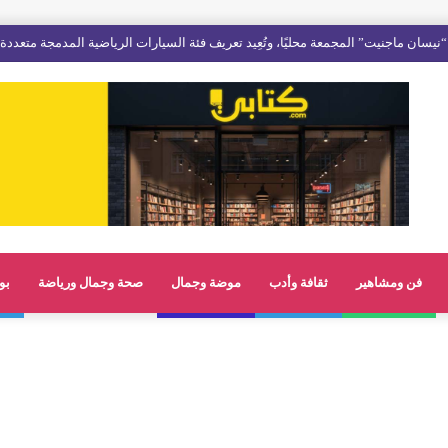
نيسان ماجنيت” المجمعة محليًا، وتُعِيد تعريف فئة السيارات الرياضية المدمجة متعددة
فن ومشاهير
ثقافة وأدب
موضة وجمال
صحة وجمال ورياضة
بو