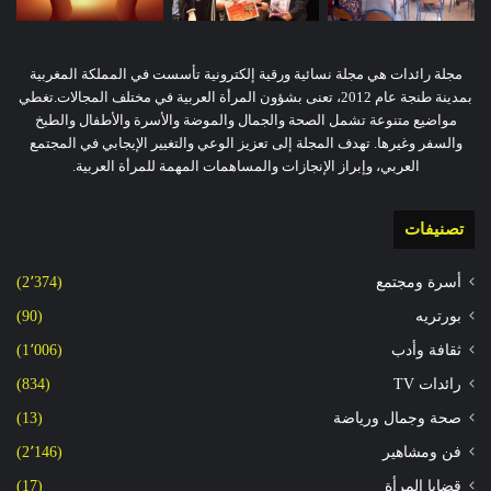
مجلة رائدات هي مجلة نسائية ورقية إلكترونية تأسست في المملكة المغربية
بمدينة طنجة عام 2012، تعنى بشؤون المرأة العربية في مختلف المجالات.تغطي
مواضيع متنوعة تشمل الصحة والجمال والموضة والأسرة والأطفال والطبخ
والسفر وغيرها. تهدف المجلة إلى تعزيز الوعي والتغيير الإيجابي في المجتمع
العربي، وإبراز الإنجازات والمساهمات المهمة للمرأة العربية.
تصنيفات
أسرة ومجتمع
(2٬374)
بورتريه
(90)
ثقافة وأدب
(1٬006)
رائدات TV
(834)
صحة وجمال ورياضة
(13)
فن ومشاهير
(2٬146)
قضايا المرأة
(17)