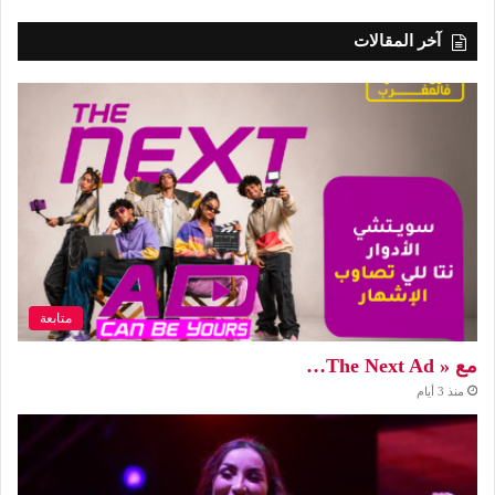
آخر المقالات
متابعة
مع « The Next Ad…
منذ 3 أيام