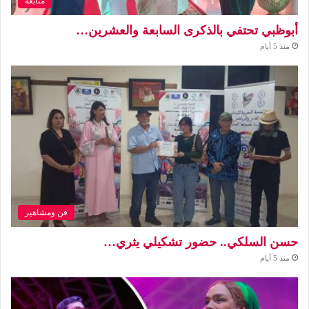
متابعة
أبوظبي تحتفي بالذكرى السابعة والعشرين…
منذ 5 أيام
فن ومشاهير
حسن السلكي.. حضور تشكيلي يثري…
منذ 5 أيام