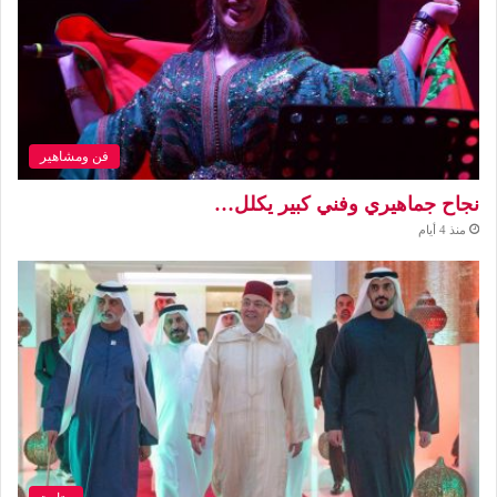
فن ومشاهير
نجاح جماهيري وفني كبير يكلل…
منذ 4 أيام