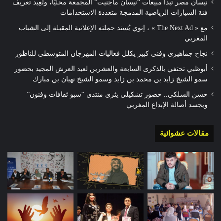
نيسان مصر تبدأ مبيعات “نيسان ماجنيت” المجمعة محليًا، وتُعِيد تعريف
فئة السيارات الرياضية المدمجة متعددة الاستخدامات
مع « The Next Ad » ، إنوي يُسند حملته الإعلانية المقبلة إلى الشباب
المغربي
نجاح جماهيري وفني كبير يكلل فعاليات المهرجان المتوسطي للناظور
أبوظبي تحتفي بالذكرى السابعة والعشرين لعيد العرش المجيد بحضور
سمو الشيخ زايد بن محمد بن زايد وسمو الشيخ نهيان بن مبارك
حسن السلكي.. حضور تشكيلي يثري منتدى “سبو ثقافات وفنون”
ويجسد أصالة الإبداع المغربي
مقالات عشوائية