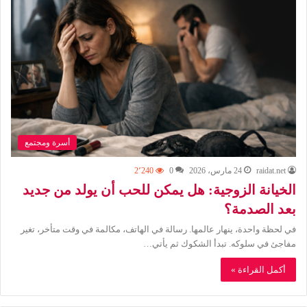
أسرة ومجتمع
raidat.net
24 مارس، 2026
0
2٬240
الخيانة الزوجية: هل يمكن للحب أن يولد من جديد
بعد الصدمة؟
في لحظة واحدة، ينهار عالمها. رسالة في الهاتف، مكالمة في وقت متأخر، تغير
مفاجئ في سلوكه. تبدأ الشكوك ثم يأتي…
أكمل القراءة »