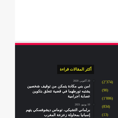
أكثر المقالات قراءة
20 أكتوبر، 2020
(2٬374)
امن بني مكادة يتمكن من توقيف شخصين
(90)
يشتبه تورطهما في قضية تتعلق بتكوين
عصابة اجرامية
(1٬006)
10 يونيو، 2021
(834)
برلماني التشيكي، توماس ديشوفسكي يتهم
(13)
إسبانيا بمحاولة زعزعة المغرب