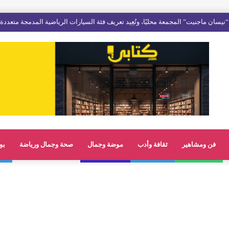
نيسان ماجنيت” المجمعة محليًا، وتُعِيد تعريف فئة السيارات الرياضية المدمجة متعددة
فن ومشاهير
ثقافة وأدب
موضة وجمال
صحة وجمال ورياضة
بو