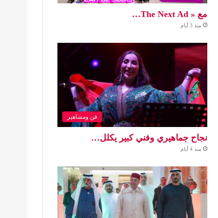
مع « The Next Ad…
منذ 3 أيام
فن ومشاهير
نجاح جماهيري وفني كبير يكلل…
منذ 4 أيام