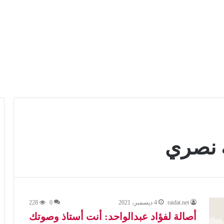
ة نصري
raidat.net
4 ديسمبر، 2021
0
228
أصالة لفؤاد عبدالواحد: أنت أستاذ وصوتك