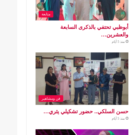
متابعة
أبوظبي تحتفي بالذكرى السابعة
والعشرين…
منذ 5 أيام
فن ومشاهير
حسن السلكي.. حضور تشكيلي يثري…
منذ 5 أيام