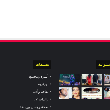
شوائية
تصنيفات
أسرة ومجتمع
بورتريه
ثقافة وأدب
رائدات TV
صحة وجمال ورياضة