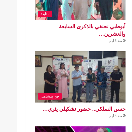
متابعة
أبوظبي تحتفي بالذكرى السابعة
والعشرين…
منذ 5 أيام
فن ومشاهير
حسن السلكي.. حضور تشكيلي يثري…
منذ 5 أيام