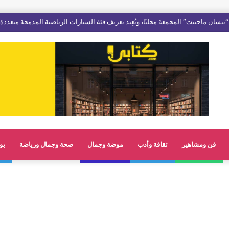
نيسان ماجنيت” المجمعة محليًا، وتُعِيد تعريف فئة السيارات الرياضية المدمجة متعددة
فن ومشاهير
ثقافة وأدب
موضة وجمال
صحة وجمال ورياضة
بو