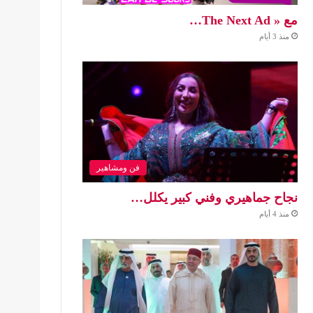
مع « The Next Ad…
منذ 3 أيام
فن ومشاهير
نجاح جماهيري وفني كبير يكلل…
منذ 4 أيام