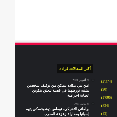
أكثر المقالات قراءة
20 أكتوبر، 2020
(2٬374)
امن بني مكادة يتمكن من توقيف شخصين
(90)
يشتبه تورطهما في قضية تتعلق بتكوين
عصابة اجرامية
(1٬006)
10 يونيو، 2021
(834)
برلماني التشيكي، توماس ديشوفسكي يتهم
(13)
إسبانيا بمحاولة زعزعة المغرب