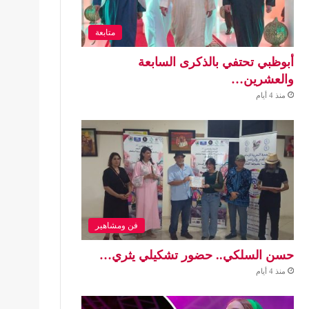
متابعة
أبوظبي تحتفي بالذكرى السابعة
والعشرين…
منذ 4 أيام
فن ومشاهير
حسن السلكي.. حضور تشكيلي يثري…
منذ 4 أيام