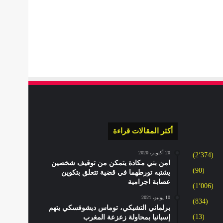
أكثر المقالات قراءة
20 أكتوبر، 2020
(2٬374)
امن بني مكادة يتمكن من توقيف شخصين
(90)
يشتبه تورطهما في قضية تتعلق بتكوين
عصابة اجرامية
(1٬006)
10 يونيو، 2021
(834)
برلماني التشيكي، توماس ديشوفسكي يتهم
(13)
إسبانيا بمحاولة زعزعة المغرب