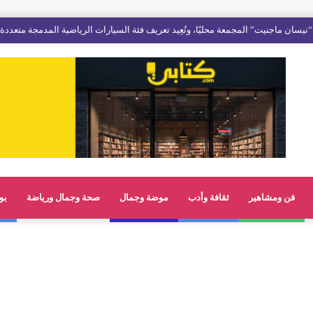
نيسان ماجنيت” المجمعة محليًا، وتُعِيد تعريف فئة السيارات الرياضية المدمجة متعددة
فن ومشاهير
ثقافة وأدب
موضة وجمال
صحة وجمال ورياضة
بو