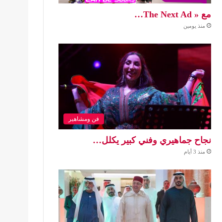
مع « The Next Ad…
منذ يومين
فن ومشاهير
نجاح جماهيري وفني كبير يكلل…
منذ 3 أيام