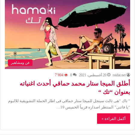
فن ومشاهير
raidat.net
20 أغسطس، 2021
0
7٬804
أطلق الميجا ستار محمد حماقي أحدث اغنياته
بعنوان “تك “
“ تاك “هى ثالث سينجل للميجا ستار حماقى فى اطار الحملة التشويقية للالبوم
“يا فاتنى” المنتظر اصداره قريباً الخميس 19…
أكمل القراءة »