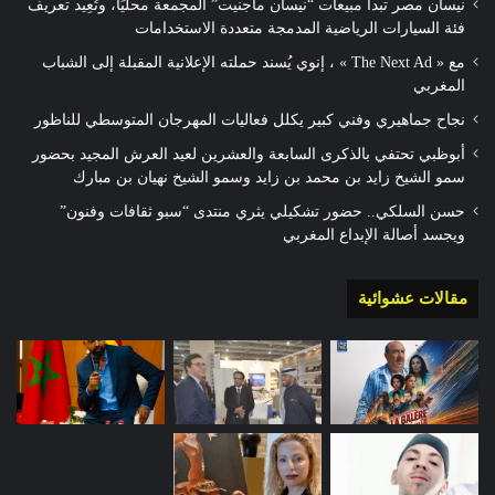
نيسان مصر تبدأ مبيعات “نيسان ماجنيت” المجمعة محليًا، وتُعِيد تعريف
فئة السيارات الرياضية المدمجة متعددة الاستخدامات
مع « The Next Ad » ، إنوي يُسند حملته الإعلانية المقبلة إلى الشباب
المغربي
نجاح جماهيري وفني كبير يكلل فعاليات المهرجان المتوسطي للناظور
أبوظبي تحتفي بالذكرى السابعة والعشرين لعيد العرش المجيد بحضور
سمو الشيخ زايد بن محمد بن زايد وسمو الشيخ نهيان بن مبارك
حسن السلكي.. حضور تشكيلي يثري منتدى “سبو ثقافات وفنون”
ويجسد أصالة الإبداع المغربي
مقالات عشوائية