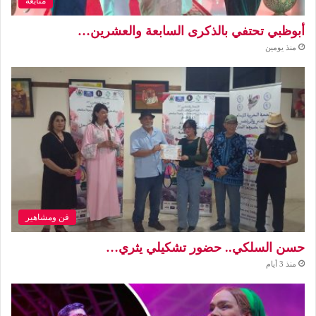
متابعة
أبوظبي تحتفي بالذكرى السابعة والعشرين…
منذ يومين
فن ومشاهير
حسن السلكي.. حضور تشكيلي يثري…
منذ 3 أيام