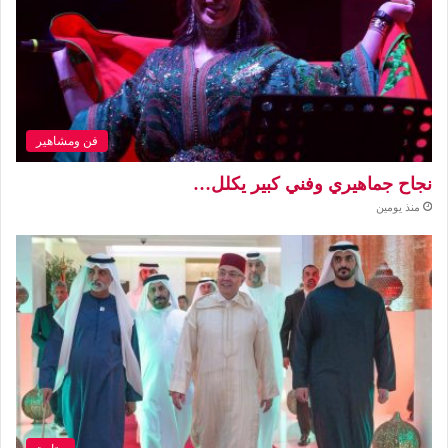
فن ومشاهير
نجاح جماهيري وفني كبير يكلل…
منذ يومين