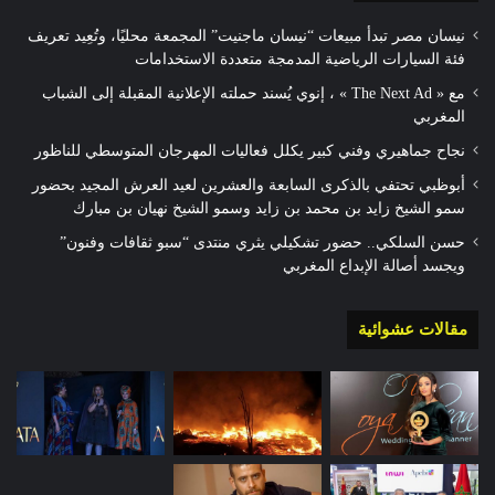
نيسان مصر تبدأ مبيعات “نيسان ماجنيت” المجمعة محليًا، وتُعِيد تعريف
فئة السيارات الرياضية المدمجة متعددة الاستخدامات
مع « The Next Ad » ، إنوي يُسند حملته الإعلانية المقبلة إلى الشباب
المغربي
نجاح جماهيري وفني كبير يكلل فعاليات المهرجان المتوسطي للناظور
أبوظبي تحتفي بالذكرى السابعة والعشرين لعيد العرش المجيد بحضور
سمو الشيخ زايد بن محمد بن زايد وسمو الشيخ نهيان بن مبارك
حسن السلكي.. حضور تشكيلي يثري منتدى “سبو ثقافات وفنون”
ويجسد أصالة الإبداع المغربي
مقالات عشوائية