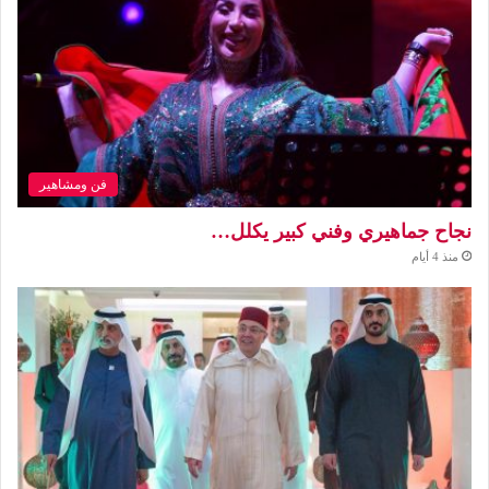
فن ومشاهير
نجاح جماهيري وفني كبير يكلل…
منذ 4 أيام