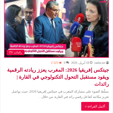
رائدات TV
raidat.net
18 أبريل، 2026
0
2٬225
جيتكس إفريقيا 2026: المغرب يعزز ريادته الرقمية
ويقود مستقبل التحول التكنولوجي في القارة |
رائدات
نسلّط الضوء على مشاركة المغرب في جيتكس إفريقيا 2026، حيث يواصل
تعزيز مكانته كفاعل رقمي رائد في القارة، من خلال…
أكمل القراءة »