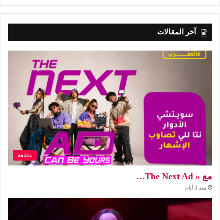
آخر المقالات
متابعة
مع « The Next Ad…
منذ 3 أيام