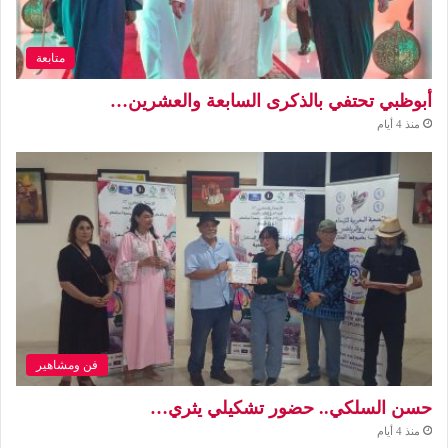
متابعة
أبوظبي تحتفي بالذكرى السابعة والعشرين…
منذ 4 أيام
فن ومشاهير
حسن السلكي.. حضور تشكيلي يثري…
منذ 4 أيام