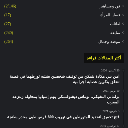
فن ومشاهير
(2٬146)
قضايا المرأة
(17)
لقائات
(27)
متابعة
(240)
موضة وجمال
(264)
أكثر المقالات قراءة
20 أكتوبر، 2020
امن بني مكادة يتمكن من توقيف شخصين يشتبه تورطهما في قضية
تتعلق بتكوين عصابة اجرامية
10 يونيو، 2021
برلماني التشيكي، توماس ديشوفسكي يتهم إسبانيا بمحاولة زعزعة
المغرب
5 مارس، 2021
فتح تحقيق لتحديد المتورطين في تهريب 800 قرص طبي مخدر بطنجة
17 نوفمبر، 2019