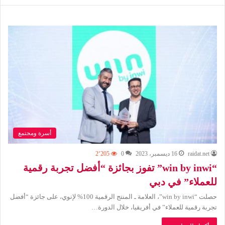
أسرة ومجتمع
raidat.net
16 ديسمبر، 2023
0
2٬205
“win by inwi” تفوز بجائزة “أفضل تجربة رقمية
للعملاء” في دبي
حصلت “win by inwi”، العلامة ـ المنتج الرقمية 100% لإنوي، على جائزة “أفضل
تجربة رقمية للعملاء” في أفريقيا، خلال الدورة…