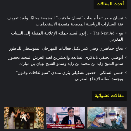
أحدث المقالات
نيسان مصر تبدأ مبيعات “نيسان ماجنيت” المجمعة محليًا، وتُعِيد تعريف
فئة السيارات الرياضية المدمجة متعددة الاستخدامات
مع « The Next Ad » ، إنوي يُسند حملته الإعلانية المقبلة إلى الشباب
المغربي
نجاح جماهيري وفني كبير يكلل فعاليات المهرجان المتوسطي للناظور
أبوظبي تحتفي بالذكرى السابعة والعشرين لعيد العرش المجيد بحضور
سمو الشيخ زايد بن محمد بن زايد وسمو الشيخ نهيان بن مبارك
حسن السلكي.. حضور تشكيلي يثري منتدى “سبو ثقافات وفنون”
ويجسد أصالة الإبداع المغربي
مقالات عشوائية