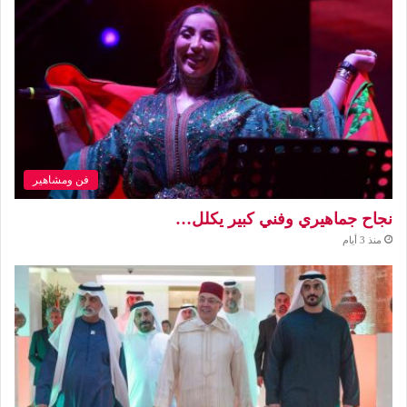
فن ومشاهير
نجاح جماهيري وفني كبير يكلل…
منذ 3 أيام