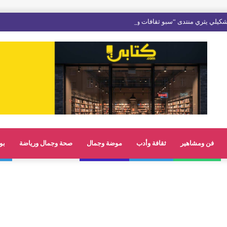
يلي يثري منتدى “سبو ثقافات وفنون” ويجسد أصالة الإبداع المغربي
فن ومشاهير
ثقافة وأدب
موضة وجمال
صحة وجمال ورياضة
بو