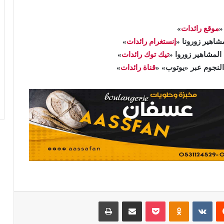
«
موقع رائدات
»
اهير زورونا «
إنستغرام رائدات
»
المشاهير زوروا «
تيك توك رائدات
»
 النجوم عبر «يوتوب» «
قناة رائدات
»
يست
Odnoklassniki
بوكيت
مشاركة عبر البريد
طباعة