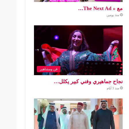
مع « The Next Ad…
منذ يومين
فن ومشاهير
نجاح جماهيري وفني كبير يكلل…
منذ 3 أيام