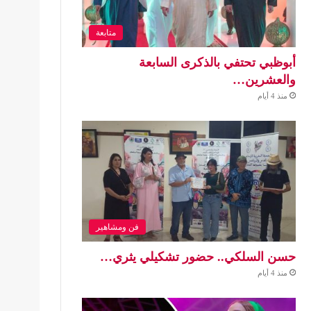
متابعة
أبوظبي تحتفي بالذكرى السابعة
والعشرين…
منذ 4 أيام
فن ومشاهير
حسن السلكي.. حضور تشكيلي يثري…
منذ 4 أيام