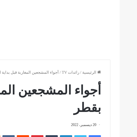
الرئيسية
/
رائدات TV
/
أجواء المشجعين المغاربة قبل بداية ا
أجواء المشجعين المغا
بقطر
20 ديسمبر، 2022
فيسبوك
تويتر
لينكدإن
بينتيريست