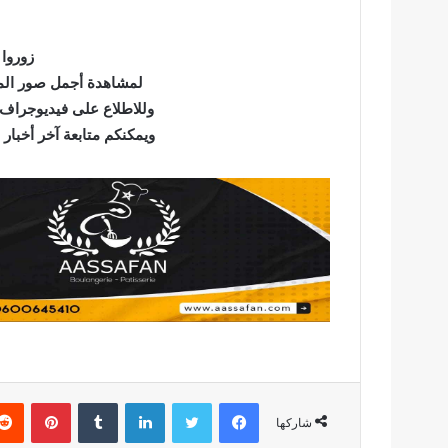
زوروا 
لمشاهدة أجمل صور المش
وللاطلاع على فيديوجراف 
ويمكنكم متابعة آخر أخبار
فيسبوك
تويتر
لينكدإن
بينتير
شاركها