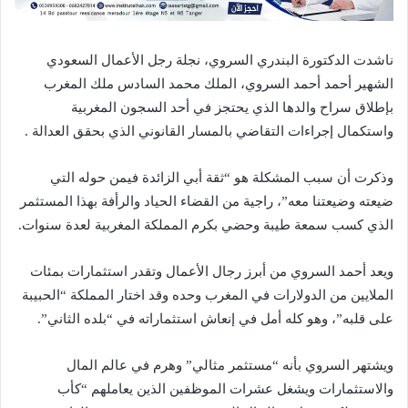
ناشدت الدكتورة البندري السروي، نجلة رجل الأعمال السعودي
الشهير أحمد أحمد السروي، الملك محمد السادس ملك المغرب
بإطلاق سراح والدها الذي يحتجز في أحد السجون المغربية
واستكمال إجراءات التقاضي بالمسار القانوني الذي بحقق العدالة .
وذكرت أن سبب المشكلة هو “ثقة أبي الزائدة فيمن حوله التي
ضيعته وضيعتنا معه”، راجية من القضاء الحياد والرأفة بهذا المستثمر
الذي كسب سمعة طيبة وحضي بكرم المملكة المغربية لعدة سنوات.
ويعد أحمد السروي من أبرز رجال الأعمال وتقدر استثمارات بمئات
الملايين من الدولارات في المغرب وحده وقد اختار المملكة “الحبيبة
على قلبه”، وهو كله أمل في إنعاش استثماراته في “بلده الثاني”.
ويشتهر السروي بأنه “مستثمر مثالي” وهرم في عالم المال
والاستثمارات ويشغل عشرات الموظفين الذين يعاملهم “كأب