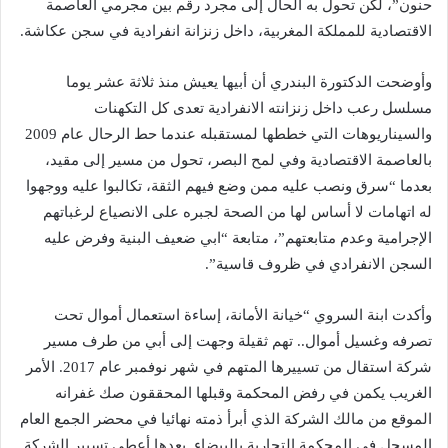
حنون”، لكن تحول به الحال إلى مجرد رقم بين مجرمي العاصمة
الاقتصادية للمملكة المغربية، داخل زنزانة انفرادية في سجن عكاشة.
وأوضحت الدكتورة البندري أن أبيها يعيش منذ ثلاثة عشر يوما
مسلسل رعب داخل زنزانته الانفرادية تعدى كل التكهنات
والسيناريوهات التي خططها لمستقبله عندما حط الرحال عام 2009
بالعاصمة الاقتصادية وفي لمح البصر، تحول من مسير إلى مقيد،
بعدما “سرق ونصب عليه ممن وضع فيهم الثقة، تكالبوا عليه ووجهوا
له اتهامات لا أساس لها من الصحة لجبره على الانصياع لرغباتهم
الإجرامية وعدم متابعتهم”، متابعة “ابي ضعيف البنية وفرض عليه
السجن الانفرادي في ظروف قاسية”.
وأكدت ابنة السروي “خيانة الأمانة، إساءة استعمال أموال تحت
تصرفه وغسيل أموال.. تهم ثقيلة وجهت إلى أبي من طرف مسير
شركة استقال من تسييرها المتهم في شهر نوفمبر عام 2017. الأمر
الغريب يكمن في رفض المحكمة وقبلها المحققون صك غفرانه
الموقع من مالك الشركة الذي أبرأ ذمته نهائيا في محضر الجمع العام
المسجل في المحكمة التجارية بالبيضاء. بعدها أعطي تسيير الشركة