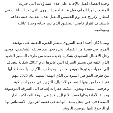
وحده القضاء كفيل بالإجابة على هذه التساؤلات التي حيرت
المتتبعين لهذا الملف قبل عائلة أحمد السروي التي تعد الساعات في
انتظار الإفراج عنه يوم الخميس المقبل بعدما تقدمت هيئة دفاعه
باستئناف لقرار قاضي التحقيق الذي دمر حياته وحياة عائلته
وموظفيه.
وبينما كان أحمد أحمد السروي ينتظر الخبرة التقنية على توقيعه
المزور في قضية من القضايا التي رفعها ضد سائقه الشخصي، فوجئ
رجل الأعمال السعودي بشكاية جديدة ضده من طرف المسير الجديد
الذي خلفه في تسيير الشركة التي غادرها عام 2017. شكاية تنضاف
إلى أخريات يعتبرها دويه ومحاموه وموظفيه بالكيدية والمخطط لها
من طرف المواطن السوداني الذي اتهمه المتهم عام 2020 بتهم
ثقيلة جدا من بينها النصب والاحتيال، التزوير في محررات بنكية
وعرفية، استيلاء وتحويل ملكية عقارات إضافة الى السرقة الموصوفة
وخيانة الأمانة وكلها قضايا لا تزال راقدة في أروقة المحاكم بالدار
البيضاء في حين عجل بملف اتهامه في قضية لغز دون الاستئناس بها
أو الرجوع إليها لتوضيح الرؤية.