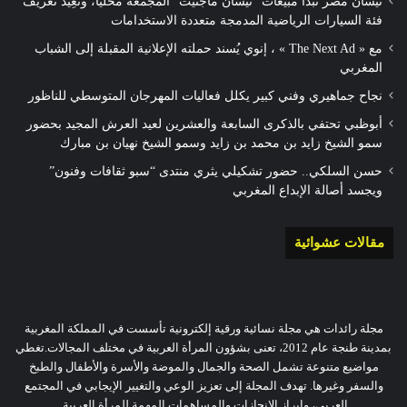
نيسان مصر تبدأ مبيعات “نيسان ماجنيت” المجمعة محليًا، وتُعِيد تعريف
فئة السيارات الرياضية المدمجة متعددة الاستخدامات
مع « The Next Ad » ، إنوي يُسند حملته الإعلانية المقبلة إلى الشباب
المغربي
نجاح جماهيري وفني كبير يكلل فعاليات المهرجان المتوسطي للناظور
أبوظبي تحتفي بالذكرى السابعة والعشرين لعيد العرش المجيد بحضور
سمو الشيخ زايد بن محمد بن زايد وسمو الشيخ نهيان بن مبارك
حسن السلكي.. حضور تشكيلي يثري منتدى “سبو ثقافات وفنون”
ويجسد أصالة الإبداع المغربي
مقالات عشوائية
مجلة رائدات هي مجلة نسائية ورقية إلكترونية تأسست في المملكة المغربية
بمدينة طنجة عام 2012، تعنى بشؤون المرأة العربية في مختلف المجالات.تغطي
مواضيع متنوعة تشمل الصحة والجمال والموضة والأسرة والأطفال والطبخ
والسفر وغيرها. تهدف المجلة إلى تعزيز الوعي والتغيير الإيجابي في المجتمع
العربي، وإبراز الإنجازات والمساهمات المهمة للمرأة العربية.