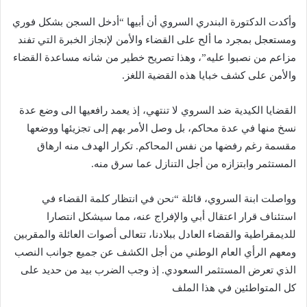
وأكدت الدكتورة البندري السروي أن أبيها “أدخل السجن بشكل فوري
ومستعجل بمجرد ما ألح على القضاء والأمن لإنجاز الخبرة التي تفند
مزاعم من نصبوا عليه”، وهذا تصريح خطير من شانه مساعدة القضاء
والأمن على كشف خبايا هذه القضية اللغز.
القضايا الكيدية ضد السروي لا تنتهي، إذ يعمد رافعيها الى وضع عدة
نسخ منها في عدة محاكم، بل وصل الأمر بهم إلى تجزيئها ووضعها
مقسمة رغم رفضها من نفس المحاكم. تكرار الهدف منه ارهاق
المستثمر وابتزازه من أجل التنازل عما سرق منه.
وواصلت ابنة السروي، قائلة “نحن في انتظار كلمة القضاء في
استئناف قرار اعتقال أبي والإفراج عنه، مما سيشكل انتصارا
للديمقراطية والقضاء العادل ببلادنا، تتعالى أصوات العائلة والمقربين
ومعهم الرأي العام الوطني من أجل الكشف عن جميع جوانب النصب
الذي تعرض المستثمر السعودي. إذ وجب الضرب بيد من حديد على
كل المتواطئين في هذا الملف