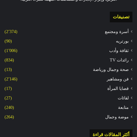
تصنيفات
أسرة ومجتمع
(2٬374)
بورتريه
(90)
ثقافة وأدب
(1٬006)
رائدات TV
(834)
صحة وجمال ورياضة
(13)
فن ومشاهير
(2٬146)
قضايا المرأة
(17)
لقائات
(27)
متابعة
(240)
موضة وجمال
(264)
أكثر المقالات قراءة