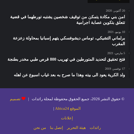
20 أكتوبر، 2020
امن بني مكادة يتمكن من توقيف شخصين يشتبه تورطهما في قضية
تتعلق بتكوين عصابة اجرامية
10 يونيو، 2021
برلماني التشيكي، توماس ديشوفسكي يتهم إسبانيا بمحاولة زعزعة
المغرب
5 مارس، 2021
فتح تحقيق لتحديد المتورطين في تهريب 800 قرص طبي مخدر بطنجة
17 نوفمبر، 2019
ولد الكرية يعود الى بيته وهذا ما صرح به بعد غياب اسبوع عن اهله
© حقوق النشر 2026، جميع الحقوق محفوظة لمجلة رائدات |
تصميم
الموقع Africa24
|
إعلانات
رائدات
هيئة التحرير
إتصل بنا
من نحن