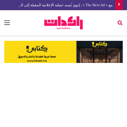
مع « The Next Ad » ، إنوي يُسند حملته الإعلانية المقبلة إلى الشباب المغربي
بحث
الق
عن