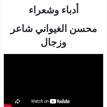
أدباء وشعراء
محسن الغيواني شاعر
وزجال