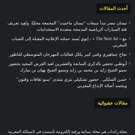
أحدث المقالات
نيسان مصر تبدأ مبيعات “نيسان ماجنيت” المجمعة محليًا، وتُعِيد تعريف
فئة السيارات الرياضية المدمجة متعددة الاستخدامات
مع « The Next Ad » ، إنوي يُسند حملته الإعلانية المقبلة إلى الشباب
المغربي
نجاح جماهيري وفني كبير يكلل فعاليات المهرجان المتوسطي للناظور
أبوظبي تحتفي بالذكرى السابعة والعشرين لعيد العرش المجيد بحضور
سمو الشيخ زايد بن محمد بن زايد وسمو الشيخ نهيان بن مبارك
حسن السلكي.. حضور تشكيلي يثري منتدى “سبو ثقافات وفنون”
ويجسد أصالة الإبداع المغربي
مقالات عشوائية
مجلة رائدات هي مجلة نسائية ورقية إلكترونية تأسست في المملكة المغربية