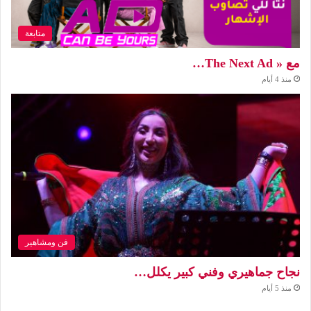
متابعة
مع « The Next Ad…
منذ 4 أيام
فن ومشاهير
نجاح جماهيري وفني كبير يكلل…
منذ 5 أيام