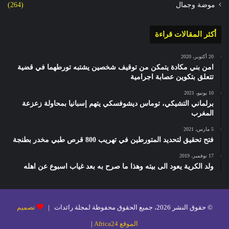
موضة وجمال
(264)
أكثر المقالات قراءة
20 أكتوبر، 2020
امن بني مكادة يتمكن من توقيف شخصين يشتبه تورطهما في قضية
تتعلق بتكوين عصابة اجرامية
10 يونيو، 2021
برلماني التشيكي، توماس ديشوفسكي يتهم إسبانيا بمحاولة زعزعة
المغرب
5 مارس، 2021
فتح تحقيق لتحديد المتورطين في تهريب 800 قرص طبي مخدر بطنجة
17 نوفمبر، 2019
ولد الكرية يعود الى بيته وهذا ما صرح به بعد غياب اسبوع عن اهله
© حقوق النشر 2026، جميع الحقوق محفوظة لمجلة رائدات |
تصميم
الموقع Africa24
|