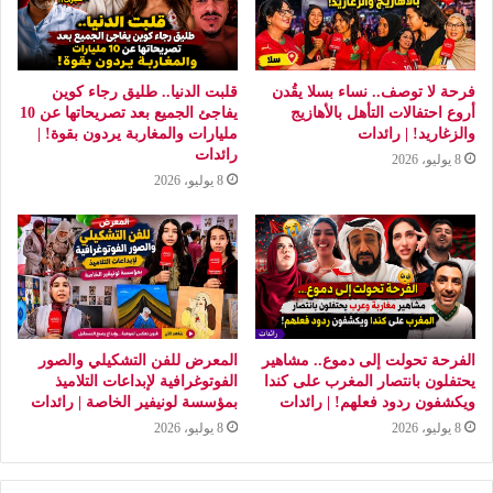
فرحة لا توصف.. نساء بسلا يقُدن
قلبت الدنيا.. طليق رجاء كوين
أروع احتفالات التأهل بالأهازيج
يفاجئ الجميع بعد تصريحاتها عن 10
والزغاريد! | رائدات
مليارات والمغاربة يردون بقوة! |
رائدات
8 يوليو، 2026
8 يوليو، 2026
الفرحة تحولت إلى دموع.. مشاهير
المعرض للفن التشكيلي والصور
يحتفلون بانتصار المغرب على كندا
الفوتوغرافية لإبداعات التلاميذ
ويكشفون ردود فعلهم! | رائدات
بمؤسسة لونيفير الخاصة | رائدات
8 يوليو، 2026
8 يوليو، 2026