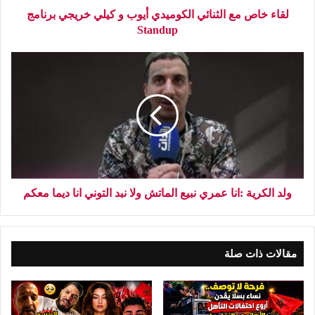
لقاء خاص مع الثنائي الكوميدي أيوب و كيلي خريجي برنامج
Standup
ولد الكرية :انا عمري نبيع الماتش ولا نبد التوني انا ديما معكم
مقالات ذات صلة