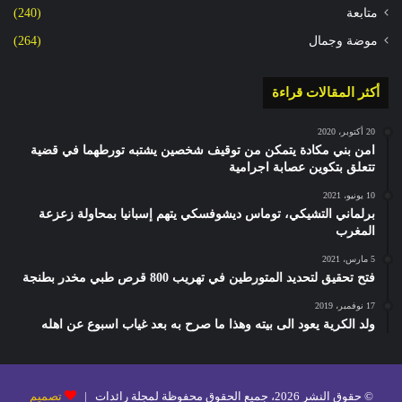
متابعة
(240)
موضة وجمال
(264)
أكثر المقالات قراءة
20 أكتوبر، 2020
امن بني مكادة يتمكن من توقيف شخصين يشتبه تورطهما في قضية
تتعلق بتكوين عصابة اجرامية
10 يونيو، 2021
برلماني التشيكي، توماس ديشوفسكي يتهم إسبانيا بمحاولة زعزعة
المغرب
5 مارس، 2021
فتح تحقيق لتحديد المتورطين في تهريب 800 قرص طبي مخدر بطنجة
17 نوفمبر، 2019
ولد الكرية يعود الى بيته وهذا ما صرح به بعد غياب اسبوع عن اهله
© حقوق النشر 2026، جميع الحقوق محفوظة لمجلة رائدات |
تصميم