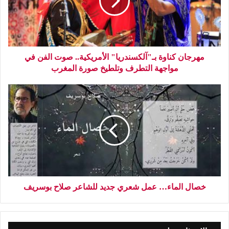
مهرجان كناوة بـ"آلكسندريا" الأمريكية.. صوت الفن في
مواجهة التطرف وتلطيخ صورة المغرب
خصال الماء… عمل شعري جديد للشاعر صلاح بوسريف