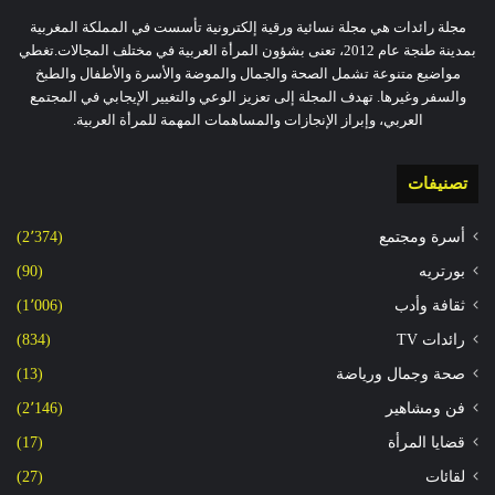
مجلة رائدات هي مجلة نسائية ورقية إلكترونية تأسست في المملكة المغربية
بمدينة طنجة عام 2012، تعنى بشؤون المرأة العربية في مختلف المجالات.تغطي
مواضيع متنوعة تشمل الصحة والجمال والموضة والأسرة والأطفال والطبخ
والسفر وغيرها. تهدف المجلة إلى تعزيز الوعي والتغيير الإيجابي في المجتمع
العربي، وإبراز الإنجازات والمساهمات المهمة للمرأة العربية.
تصنيفات
أسرة ومجتمع
(2٬374)
بورتريه
(90)
ثقافة وأدب
(1٬006)
رائدات TV
(834)
صحة وجمال ورياضة
(13)
فن ومشاهير
(2٬146)
قضايا المرأة
(17)
لقائات
(27)