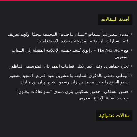
أحدث المقالات
نيسان مصر تبدأ مبيعات “نيسان ماجنيت” المجمعة محليًا، وتُعِيد تعريف
فئة السيارات الرياضية المدمجة متعددة الاستخدامات
مع « The Next Ad » ، إنوي يُسند حملته الإعلانية المقبلة إلى الشباب
المغربي
نجاح جماهيري وفني كبير يكلل فعاليات المهرجان المتوسطي للناظور
أبوظبي تحتفي بالذكرى السابعة والعشرين لعيد العرش المجيد بحضور
سمو الشيخ زايد بن محمد بن زايد وسمو الشيخ نهيان بن مبارك
حسن السلكي.. حضور تشكيلي يثري منتدى “سبو ثقافات وفنون”
ويجسد أصالة الإبداع المغربي
مقالات عشوائية