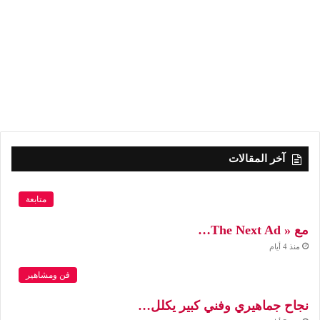
آخر المقالات
متابعة
مع « The Next Ad…
منذ 4 أيام
فن ومشاهير
نجاح جماهيري وفني كبير يكلل…