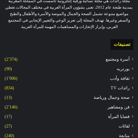
مجلة رائدات هي مجلة نسائية ورقية إلكترونية تأسست في المملكة المغربية
بمدينة طنجة عام 2012، تعنى بشؤون المرأة العربية في مختلف المجالات.تغطي
مواضيع متنوعة تشمل الصحة والجمال والموضة والأسرة والأطفال والطبخ
والسفر وغيرها. تهدف المجلة إلى تعزيز الوعي والتغيير الإيجابي في المجتمع
العربي، وإبراز الإنجازات والمساهمات المهمة للمرأة العربية.
تصنيفات
أسرة ومجتمع
(2٬374)
بورتريه
(90)
ثقافة وأدب
(1٬006)
رائدات TV
(834)
صحة وجمال ورياضة
(13)
فن ومشاهير
(2٬146)
قضايا المرأة
(17)
لقائات
(27)
متابعة
(240)