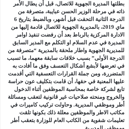
بطلتها المديرة الجهوية للاتصال، قبل أن يطال الأمر
ذاته في مرحلة الوزير الحسن عبايبة، متصرفة من
الدرجة الثانية التحقت قبل أشهر، وبالضبط بتاريخ 6
ماي 2019، بالمديرية الجهوية للاتصال قادمة إليها من
الادارة المركزية بالرباط بعد أن رفضت تنفيذ اوامر
المديرة في عدم السلام او التكلم مع المدير السابق
للمديرية الجهوية واطار ملحقة بالمديرية “متصرفة من
الدرجة الأولى” بسبب خلافات سابقة معهما، ما تسبب
في تعرضها لأبشع أشكال التعسف وفق ما أفادت به
المتضررة، ومن جملة القرارات التعسفية التي أقدمت
عليها المعنية في حقها، أن قامت بتكليف عون حراسة
تابع لشركة خاصة بمحاسبة الموظفين أثناء الدخول
والخروج ومنحته صلاحيات غير قانونية لتعقب ومسائلة
أطر وموظفي المديرية. وحاولت تركيب كاميرات في
مكاتب الاطر والموظفين معللة ذلك بكونها تلقت
تعليمات شفوية من الكاتب العام للوزارة بتعقب أطر
وموظفي المديرية.