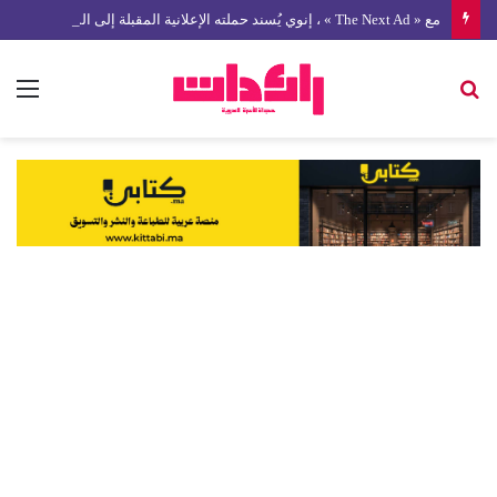
مع « The Next Ad » ، إنوي يُسند حملته الإعلانية المقبلة إلى الشباب المغربي
بحث
الق
عن