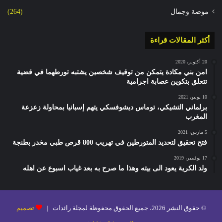
موضة وجمال
(264)
أكثر المقالات قراءة
20 أكتوبر، 2020
امن بني مكادة يتمكن من توقيف شخصين يشتبه تورطهما في قضية
تتعلق بتكوين عصابة اجرامية
10 يونيو، 2021
برلماني التشيكي، توماس ديشوفسكي يتهم إسبانيا بمحاولة زعزعة
المغرب
5 مارس، 2021
فتح تحقيق لتحديد المتورطين في تهريب 800 قرص طبي مخدر بطنجة
17 نوفمبر، 2019
ولد الكرية يعود الى بيته وهذا ما صرح به بعد غياب اسبوع عن اهله
© حقوق النشر 2026، جميع الحقوق محفوظة لمجلة رائدات |
تصميم