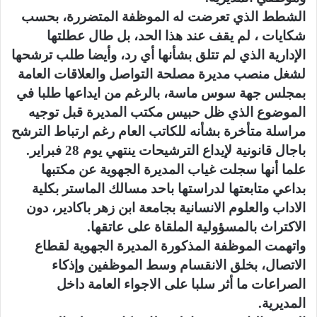
الشطط الذي تعرضت له الموظفة المتضررة، بحسب
شكايات ، لم يقف عند هذا الحد، بل طال عطلتها
الإدارية الذي لم تتلق بشأنها أي رد، وأيضا طلب ترشحها
لشغل منصب مديرة مصلحة التواصل والعلاقات العامة
بمجلس جهة سوس ماسة، بالرغم من ايداعها طلبا في
الموضوع الذي ظل حبيس مكتب المديرة قبل توجيه
مراسلة متأخرة بشأنه للكاتب العام رغم ارتباط الترشح
باجال قانونية لإيداع الترشيحات ينتهي يوم 28 فبراير.
علما أنها سجلت غياب المديرة الجهوية عن مكتبها
بداعي متابعتها لدراستها باحد مسالك الماستر بكلية
الاداب والعلوم الانسانية بجامعة ابن زهر باكادير، دون
الاكتراث بالمسؤولية الملقاة على عاتقها.
واتهمت الموظفة المذكورة المديرة الجهوية لقطاع
الاتصال، بخلق الانقسام وسط الموظفين وإذكاء
الصراعات ما أثر سلبا على الاجواء العامة داخل
المديرية.