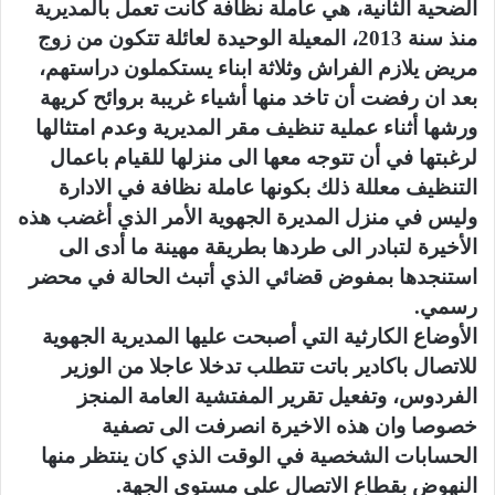
الضحية الثانية، هي عاملة نظافة كانت تعمل بالمديرية
منذ سنة 2013، المعيلة الوحيدة لعائلة تتكون من زوج
مريض يلازم الفراش وثلاثة ابناء يستكملون دراستهم،
بعد ان رفضت أن تاخد منها أشياء غريبة بروائح كريهة
ورشها أثناء عملية تنظيف مقر المديرية وعدم امتثالها
لرغبتها في أن تتوجه معها الى منزلها للقيام باعمال
التنظيف معللة ذلك بكونها عاملة نظافة في الادارة
وليس في منزل المديرة الجهوية الأمر الذي أغضب هذه
الأخيرة لتبادر الى طردها بطريقة مهينة ما أدى الى
استنجدها بمفوض قضائي الذي أتبث الحالة في محضر
رسمي.
الأوضاع الكارثية التي أصبحت عليها المديرية الجهوية
للاتصال باكادير باتت تتطلب تدخلا عاجلا من الوزير
الفردوس، وتفعيل تقرير المفتشية العامة المنجز
خصوصا وان هذه الاخيرة انصرفت الى تصفية
الحسابات الشخصية في الوقت الذي كان ينتظر منها
النهوض بقطاع الاتصال على مستوى الجهة.