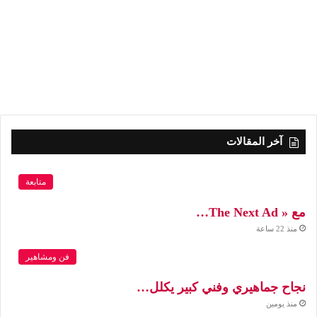
آخر المقالات
متابعة
مع « The Next Ad…
منذ 22 ساعة
فن ومشاهير
نجاح جماهيري وفني كبير يكلل…
منذ يومين