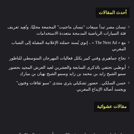
أحدث المقالات
نيسان مصر تبدأ مبيعات “نيسان ماجنيت” المجمعة محليًا، وتُعِيد تعريف
فئة السيارات الرياضية المدمجة متعددة الاستخدامات
مع « The Next Ad » ، إنوي يُسند حملته الإعلانية المقبلة إلى الشباب
المغربي
نجاح جماهيري وفني كبير يكلل فعاليات المهرجان المتوسطي للناظور
أبوظبي تحتفي بالذكرى السابعة والعشرين لعيد العرش المجيد بحضور
سمو الشيخ زايد بن محمد بن زايد وسمو الشيخ نهيان بن مبارك
حسن السلكي.. حضور تشكيلي يثري منتدى “سبو ثقافات وفنون”
ويجسد أصالة الإبداع المغربي
مقالات عشوائية