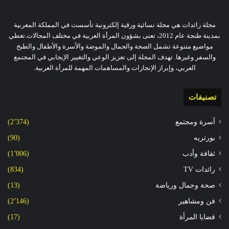
مجلة رائدات هي مجلة نسائية ورقية إلكترونية تأسست في المملكة المغربية
بمدينة طنجة عام 2012، تعنى بشؤون المرأة العربية في مختلف المجالات.تغطي
مواضيع متنوعة تشمل الصحة والجمال والموضة والأسرة والأطفال والطبخ
والسفر وغيرها. تهدف المجلة إلى تعزيز الوعي والتغيير الإيجابي في المجتمع
العربي، وإبراز الإنجازات والمساهمات المهمة للمرأة العربية.
تصنيفات
أسرة ومجتمع
(2٬374)
بورتريه
(90)
ثقافة وأدب
(1٬006)
رائدات TV
(834)
صحة وجمال ورياضة
(13)
فن ومشاهير
(2٬146)
قضايا المرأة
(17)