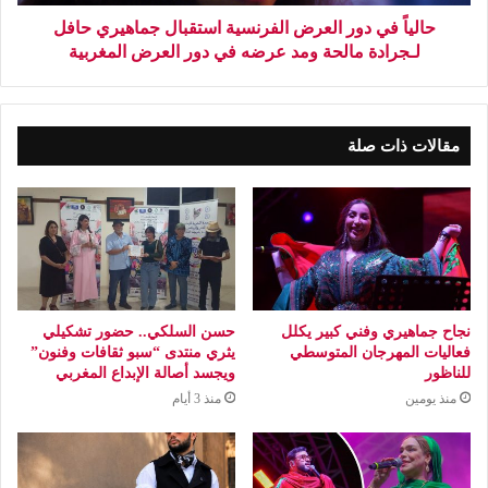
حالياً في دور العرض الفرنسية استقبال جماهيري حافل
لـجرادة مالحة ومد عرضه في دور العرض المغربية
مقالات ذات صلة
نجاح جماهيري وفني كبير يكلل
حسن السلكي.. حضور تشكيلي
فعاليات المهرجان المتوسطي
يثري منتدى “سبو ثقافات وفنون”
للناظور
ويجسد أصالة الإبداع المغربي
منذ يومين
منذ 3 أيام