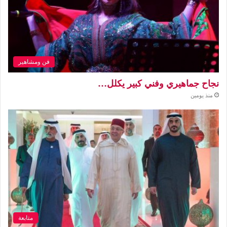
فن ومشاهير
نجاح جماهيري وفني كبير يكلل…
منذ يومين
متابعة