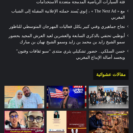
فئة السيارات الرياضية المدمجة متعددة الاستخدامات
مع « The Next Ad » ، إنوي يُسند حملته الإعلانية المقبلة إلى الشباب
المغربي
نجاح جماهيري وفني كبير يكلل فعاليات المهرجان المتوسطي للناظور
أبوظبي تحتفي بالذكرى السابعة والعشرين لعيد العرش المجيد بحضور
سمو الشيخ زايد بن محمد بن زايد وسمو الشيخ نهيان بن مبارك
حسن السلكي.. حضور تشكيلي يثري منتدى “سبو ثقافات وفنون”
ويجسد أصالة الإبداع المغربي
مقالات عشوائية