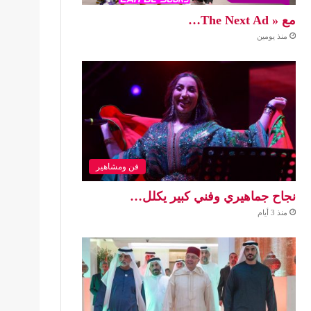
مع « The Next Ad…
منذ يومين
فن ومشاهير
نجاح جماهيري وفني كبير يكلل…
منذ 3 أيام