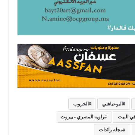
البوعياشي
الحروب
ي البيت
راوية المصري - بيروت
مجلة رائدات