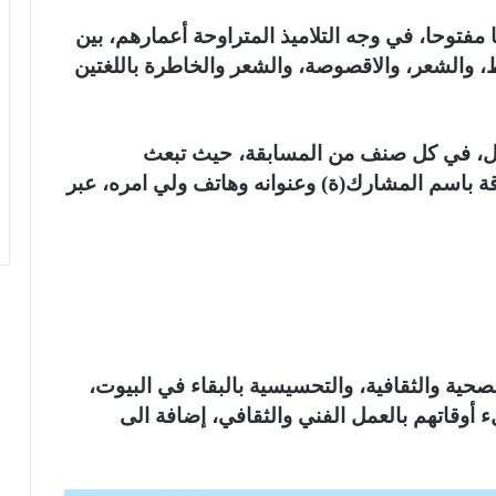
فتوحا، في وجه التلاميذ المتراوحة أعمارهم، بين
ط، والشعر، والاقصوصة، والشعر والخاطرة باللغتين
ائل، في كل صنف من المسابقة، حيث تبعث
بل تاريخ 20 أبريل 2020، مرفوقة باسم المشارك(ة) وعنوانه وهاتف ولي امره، عبر
لصحية والثقافية، والتحسيسية بالبقاء في البيوت،
ء أوقاتهم بالعمل الفني والثقافي، إضافة الى