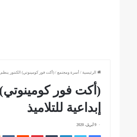
الرئيسية
/
أسرة ومجتمع
/
(أكت فور كومينوتي) الكنتور ينظم م
(أكت فور كومينوتي) 
إبداعية للتلاميذ
9 أبريل، 2020
فيسبوك
تويتر
لينكدإن
بينتيريست