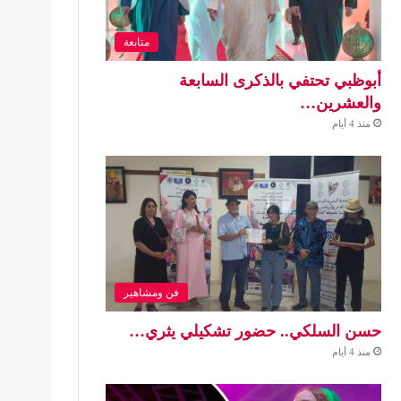
متابعة
أبوظبي تحتفي بالذكرى السابعة
والعشرين…
منذ 4 أيام
فن ومشاهير
حسن السلكي.. حضور تشكيلي يثري…
منذ 4 أيام