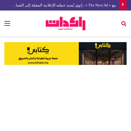
مع « The Next Ad » ، إنوي يُسند حملته الإعلانية المقبلة إلى الشباب المغربي
بحث
الق
عن