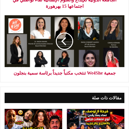
اجتماعها 15 بهرهورة
جمعية We4She تنتخب مكتباً جديداً برئاسة سمية بنجلون
مقالات ذات صلة