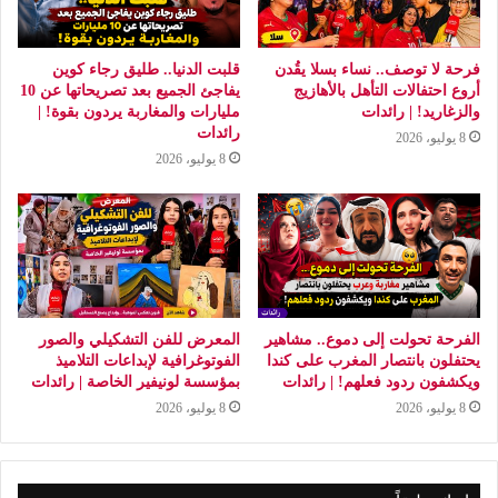
فرحة لا توصف.. نساء بسلا يقُدن
قلبت الدنيا.. طليق رجاء كوين
أروع احتفالات التأهل بالأهازيج
يفاجئ الجميع بعد تصريحاتها عن 10
والزغاريد! | رائدات
مليارات والمغاربة يردون بقوة! |
رائدات
8 يوليو، 2026
8 يوليو، 2026
الفرحة تحولت إلى دموع.. مشاهير
المعرض للفن التشكيلي والصور
يحتفلون بانتصار المغرب على كندا
الفوتوغرافية لإبداعات التلاميذ
ويكشفون ردود فعلهم! | رائدات
بمؤسسة لونيفير الخاصة | رائدات
8 يوليو، 2026
8 يوليو، 2026