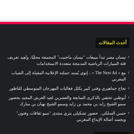
أحدث المقالات
نيسان مصر تبدأ مبيعات “نيسان ماجنيت” المجمعة محليًا، وتُعِيد تعريف
فئة السيارات الرياضية المدمجة متعددة الاستخدامات
مع « The Next Ad » ، إنوي يُسند حملته الإعلانية المقبلة إلى الشباب
المغربي
نجاح جماهيري وفني كبير يكلل فعاليات المهرجان المتوسطي للناظور
أبوظبي تحتفي بالذكرى السابعة والعشرين لعيد العرش المجيد بحضور
سمو الشيخ زايد بن محمد بن زايد وسمو الشيخ نهيان بن مبارك
حسن السلكي.. حضور تشكيلي يثري منتدى “سبو ثقافات وفنون”
ويجسد أصالة الإبداع المغربي