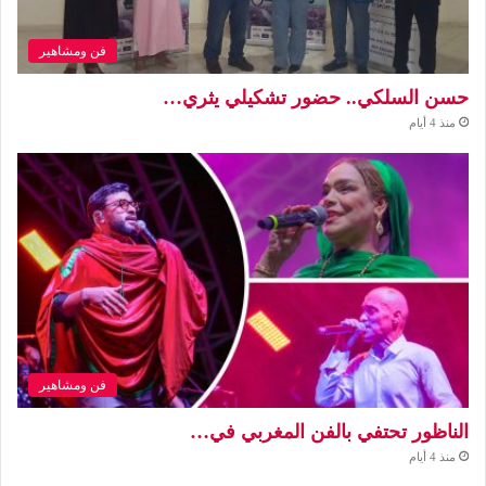
فن ومشاهير
حسن السلكي.. حضور تشكيلي يثري…
منذ 4 أيام
فن ومشاهير
الناظور تحتفي بالفن المغربي في…
منذ 4 أيام