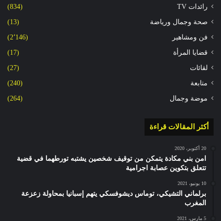
رائدات TV
(834)
صحة وجمال ورياضة
(13)
فن ومشاهير
(2٬146)
قضايا المرأة
(17)
لقائات
(27)
متابعة
(240)
موضة وجمال
(264)
أكثر المقالات قراءة
20 أكتوبر، 2020
امن بني مكادة يتمكن من توقيف شخصين يشتبه تورطهما في قضية
تتعلق بتكوين عصابة اجرامية
10 يونيو، 2021
برلماني التشيكي، توماس ديشوفسكي يتهم إسبانيا بمحاولة زعزعة
المغرب
5 مارس، 2021