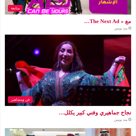
متابعة
مع « The Next Ad…
منذ يومين
فن ومشاهير
نجاح جماهيري وفني كبير يكلل…
منذ يومين