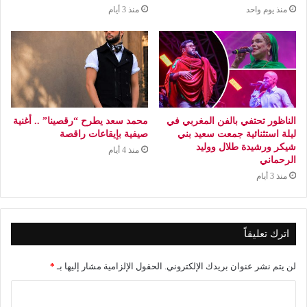
منذ يوم واحد
منذ 3 أيام
الناظور تحتفي بالفن المغربي في
محمد سعد يطرح “رقصينا” .. أغنية
ليلة استثنائية جمعت سعيد بني
صيفية بإيقاعات راقصة
شيكر ورشيدة طلال ووليد
منذ 4 أيام
الرحماني
منذ 3 أيام
اترك تعليقاً
لن يتم نشر عنوان بريدك الإلكتروني.
الحقول الإلزامية مشار إليها بـ
*
ا