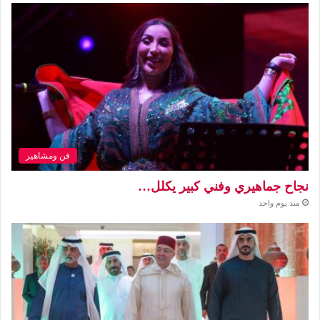
فن ومشاهير
نجاح جماهيري وفني كبير يكلل…
منذ يوم واحد