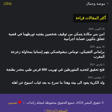
موضة وجمال
(264)
أكثر المقالات قراءة
20 أكتوبر، 2020
امن بني مكادة يتمكن من توقيف شخصين يشتبه تورطهما في قضية
تتعلق بتكوين عصابة اجرامية
10 يونيو، 2021
برلماني التشيكي، توماس ديشوفسكي يتهم إسبانيا بمحاولة زعزعة
المغرب
5 مارس، 2021
فتح تحقيق لتحديد المتورطين في تهريب 800 قرص طبي مخدر بطنجة
17 نوفمبر، 2019
ولد الكرية يعود الى بيته وهذا ما صرح به بعد غياب اسبوع عن اهله
© حقوق النشر 2026، جميع الحقوق محفوظة لمجلة رائدات |
تصميم
الموقع Africa24
|