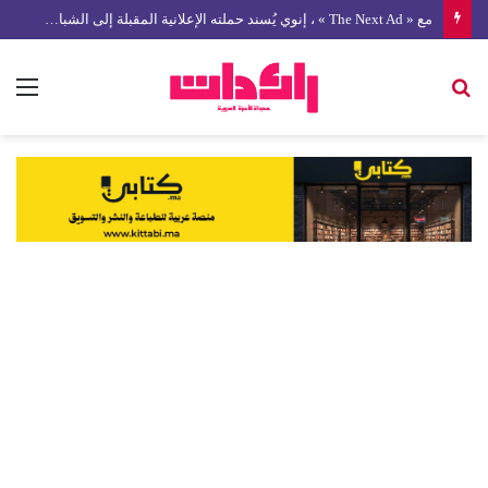
مع « The Next Ad » ، إنوي يُسند حملته الإعلانية المقبلة إلى الشباب المغربي
بحث
الق
عن