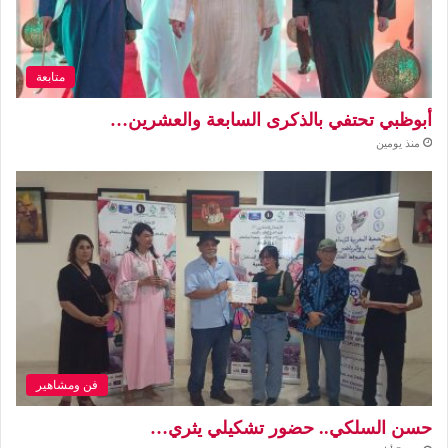
متابعة
أبوظبي تحتفي بالذكرى السابعة والعشرين…
منذ يومين
فن ومشاهير
حسن السلكي.. حضور تشكيلي يثري…