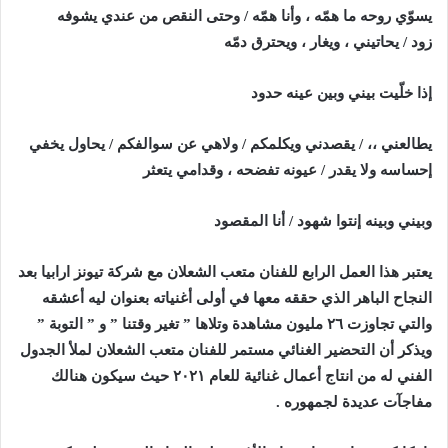
يسوّي روحه ما همّه ، وأنا همّه
/
وحتى النقص من عندي يشوفه
زود
/
يحاتيني ، ويغار ، ويحترق دمّه
إذا خلّيت بيني وبين عينه حدود
يطالعني ،،
/
يقصدني ويكلمكم
/
ولاهي عن سوالفكم
/
يحاول يخفي
إحساسه ولا يقدر
/
عيونه تفضحه ، وقدامي يتعثر
وبيني وبينه إنتوا شهود
/
أنا المقصود
يعتبر هذا العمل الرابع للفنان متعب الشعلان مع شركة تيونز ارابيا بعد
النجاح الباهر الذي حققه معها في أولى أغنياته بعنوان ليه أعشقه
والتي تجاوزت ٢٦ مليون مشاهدة وتلاها ” تغير وقتنا ” و ” التوبة ”
ويذكر أن التحضير الغنائي مستمر للفنان متعب الشعلان لملأ الجدول
الفني له من انتاج أعمال غنائية للعام ٢٠٢١ حيث سيكون هنالك
مفاجآت عديدة لجمهوره .