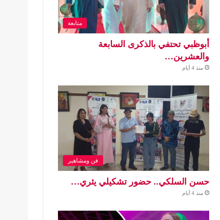
متابعة
أبوظبي تحتفي بالذكرى السابعة
والعشرين…
منذ 4 أيام
فن ومشاهير
حسن السلكي.. حضور تشكيلي يثري…
منذ 4 أيام