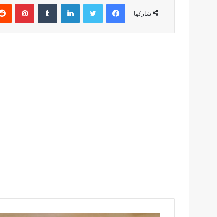
فيسبوك
تويتر
لينكدإن
بينتير
شاركها