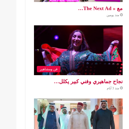
مع « The Next Ad…
منذ يومين
فن ومشاهير
نجاح جماهيري وفني كبير يكلل…
منذ 3 أيام