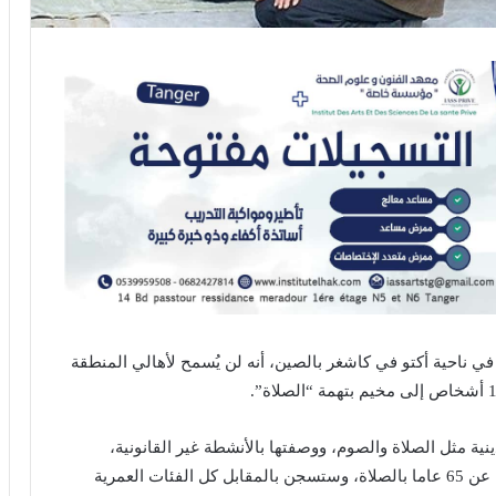
فقد أكد ضابط شرطة في ناحية أكتو في كاشغر بالصين، أنه لن يُسمح لأهالي المنطقة
ة مثل الصلاة والصوم، ووصفتها بالأنشطة غير القانونية،
وقالت أنها لن تسمح إلا لكبار السن الذين تزيد أعمارهم عن 65 عاما بالصلاة، وستسجن بالمقابل كل الفئات العمرية