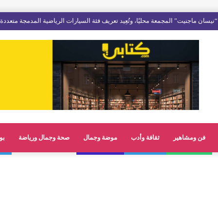
فن ومشاهير
ثقافة وأدب
موضة وجمال
صحة وجمال ورياضة
بو