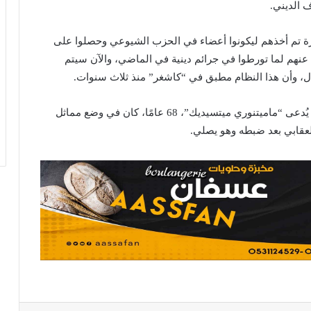
 الديني.
ة تم أخذهم ليكونوا أعضاء في الحزب الشيوعي وحصلوا على
عنهم لما تورطوا في جرائم دينية في الماضي، والآن سيتم
ال، وأن هذا النظام مطبق في “كاشغر” منذ ثلاث سنوات.
ووفق وكالة أنباء تركستان الشرقية فقد علم أن مزارعا يُدعى “ماميتنوري ميتسيديك”، 68 عامًا، كان في وضع مماثل
العقابي بعد ضبطه وهو يصلي.