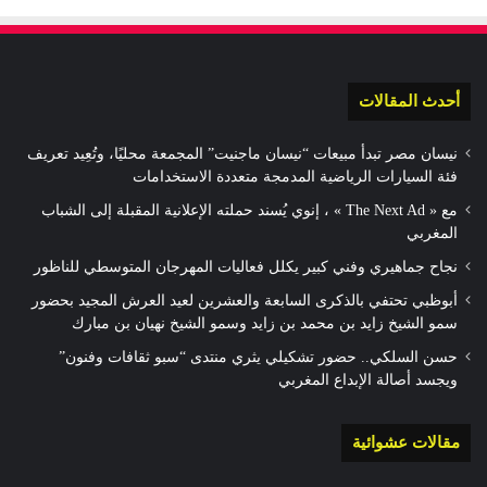
أحدث المقالات
نيسان مصر تبدأ مبيعات “نيسان ماجنيت” المجمعة محليًا، وتُعِيد تعريف
فئة السيارات الرياضية المدمجة متعددة الاستخدامات
مع « The Next Ad » ، إنوي يُسند حملته الإعلانية المقبلة إلى الشباب
المغربي
نجاح جماهيري وفني كبير يكلل فعاليات المهرجان المتوسطي للناظور
أبوظبي تحتفي بالذكرى السابعة والعشرين لعيد العرش المجيد بحضور
سمو الشيخ زايد بن محمد بن زايد وسمو الشيخ نهيان بن مبارك
حسن السلكي.. حضور تشكيلي يثري منتدى “سبو ثقافات وفنون”
ويجسد أصالة الإبداع المغربي
مقالات عشوائية