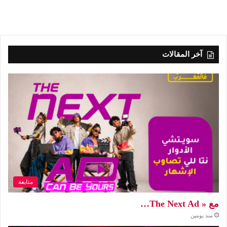
آخر المقالات
متابعة
مع « The Next Ad…
منذ يومين