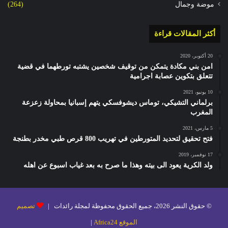
موضة وجمال
(264)
أكثر المقالات قراءة
20 أكتوبر، 2020
امن بني مكادة يتمكن من توقيف شخصين يشتبه تورطهما في قضية
تتعلق بتكوين عصابة اجرامية
10 يونيو، 2021
برلماني التشيكي، توماس ديشوفسكي يتهم إسبانيا بمحاولة زعزعة
المغرب
5 مارس، 2021
فتح تحقيق لتحديد المتورطين في تهريب 800 قرص طبي مخدر بطنجة
17 نوفمبر، 2019
ولد الكرية يعود الى بيته وهذا ما صرح به بعد غياب اسبوع عن اهله
© حقوق النشر 2026، جميع الحقوق محفوظة لمجلة رائدات |
تصميم
الموقع Africa24
|