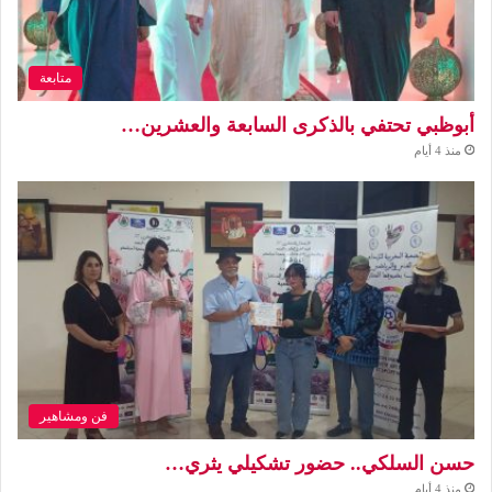
متابعة
أبوظبي تحتفي بالذكرى السابعة والعشرين…
منذ 4 أيام
فن ومشاهير
حسن السلكي.. حضور تشكيلي يثري…
منذ 4 أيام