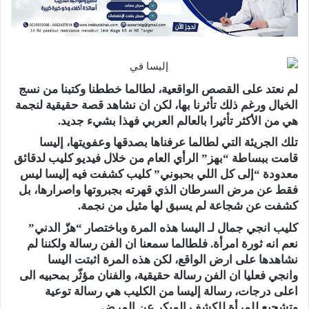
لم نعتد على القصص الواقعية، لطالما خططنا وكتبنا من نسج
الخيال ورغم ذلك تأثرنا بها، لكن ان نشاهد قصة حقيقية لنجمة
هي من الأكثر تأثيرا بالعالم العربي فهذا بشيء جديد.
تلك الجريئة التي لطالما عرفناها بصدقها وعفويتها، ​إليسا​
قامت ببساطة “بهز” الرأي العام من خلال فيديو كليب لدقائق
معدودة “​إلى كل اللي بحبوني​” كليب كشفت فيه إليسا ليس
فقط عن مرض السرطان الذي قهرته بجبروتها واصرارها، بل
كشفت عن شجاعة لم يسبق لها مثيل من نجمة.
كليب انجي جمال لـ اليسا هذه المرة وباختصار “هزّ الدني”
نعم انه ثورة امرأة. فلطالما سمعنا ان الفن رسالة ولكننا لم
نشاهدها على ارض الواقع، لكن هذه المرة اثبتت اليسا
وانجي فعليا ان الفن رسالة حقيقية، والفنان مؤثّر بمحبيه الى
اعلى درجات، رسالة إليسا من الكليب هي رسالة توعية
وتشجيع للمرأة للكشف المبكر عن المرض.