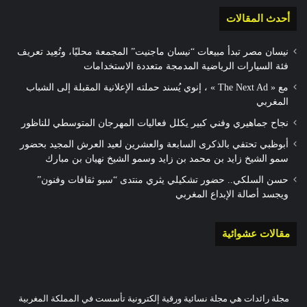
أحدث المقالات
نيسان مصر تبدأ مبيعات “نيسان ماجنيت” المجمعة محليًا، وتُعِيد تعريف
فئة السيارات الرياضية المدمجة متعددة الاستخدامات
مع « The Next Ad » ، إنوي يُسند حملته الإعلانية المقبلة إلى الشباب
المغربي
نجاح جماهيري وفني كبير يكلل فعاليات المهرجان المتوسطي للناظور
أبوظبي تحتفي بالذكرى السابعة والعشرين لعيد العرش المجيد بحضور
سمو الشيخ زايد بن محمد بن زايد وسمو الشيخ نهيان بن مبارك
حسن السلكي.. حضور تشكيلي يثري منتدى “سبو ثقافات وفنون”
ويجسد أصالة الإبداع المغربي
مقالات عشوائية
مجلة رائدات هي مجلة نسائية ورقية إلكترونية تأسست في المملكة المغربية