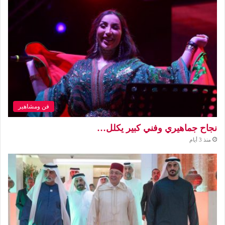
فن ومشاهير
نجاح جماهيري وفني كبير يكلل…
منذ 3 أيام