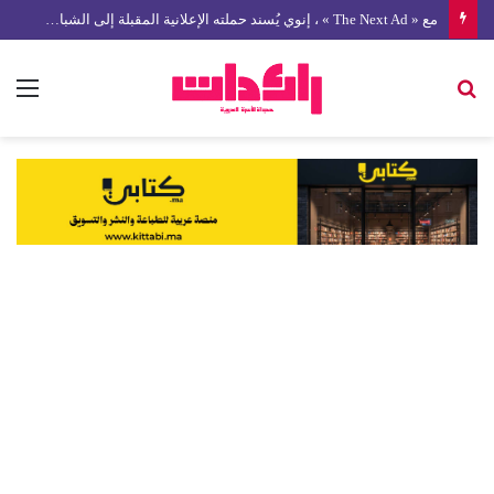
مع « The Next Ad » ، إنوي يُسند حملته الإعلانية المقبلة إلى الشباب المغربي
بحث
الق
عن