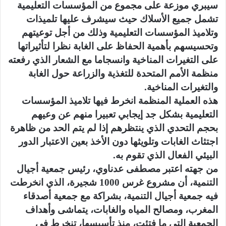
سيبري موزعة على مجموع من المؤسسات التعليمية
تشمل جميع الأسلاك حيث سيشرف عليها تلميذات
وتلاميذ المؤسسات التعليمية وذلك من أجل توعيتهم
وتحسيسهم بأهمية الحفاظ على الغابة نظرا لتأثيراتها
على التغيرات المناخية وانسجاما مع الشعار الذي رفعته
منظمة الأمم المتحدة للتغذية والزراعة حول الغابة
والتغيرات المناخية.
هذه العملية المنظمة انخرط فيها تلاميذ المؤسسات
التعليمية بشكل جد إيجابي تعبيرا منهم عن وعيهم
بحجم التحدي الذي ينتظرهم إذا لم يتم الحد من ظاهرة
اجتثاث الغابات وتلويثها دون الأخذ بعين الاعتبار الدور
البيئي الفعال الذي تقوم به.
من جهته اعتبر مصطفى عدناوي، رئيس جمعية أجيال
التنمية، أن مشروع غرس 1000 شجيرة، الذي انخرطت
فيه جمعية أجيال التنمية، بشراكة مع جمعية أصدقاء
المغرب، ومصالح المياه والغابات، يتماشى وأهداف
الجمعية التي ما فتئت، منذ تأسيسها، تنخرط في