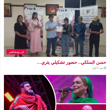
فن ومشاهير
حسن السلكي.. حضور تشكيلي يثري…
منذ 3 أيام