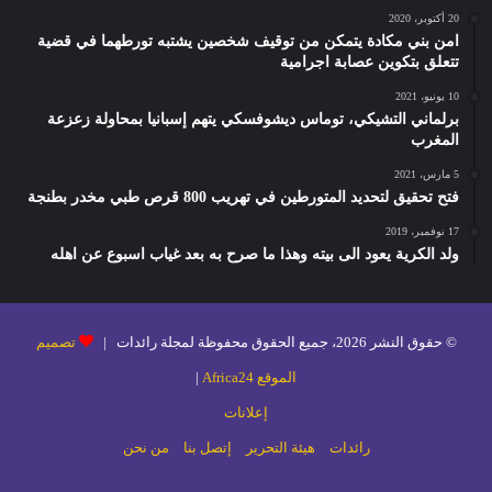
20 أكتوبر، 2020
امن بني مكادة يتمكن من توقيف شخصين يشتبه تورطهما في قضية
تتعلق بتكوين عصابة اجرامية
10 يونيو، 2021
برلماني التشيكي، توماس ديشوفسكي يتهم إسبانيا بمحاولة زعزعة
المغرب
5 مارس، 2021
فتح تحقيق لتحديد المتورطين في تهريب 800 قرص طبي مخدر بطنجة
17 نوفمبر، 2019
ولد الكرية يعود الى بيته وهذا ما صرح به بعد غياب اسبوع عن اهله
© حقوق النشر 2026، جميع الحقوق محفوظة لمجلة رائدات |
تصميم
الموقع Africa24
|
إعلانات
رائدات
هيئة التحرير
إتصل بنا
من نحن