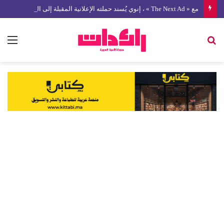
مع « The Next Ad » ، إنوي يُسند حملته الإعلانية المقبلة إلى الشباب المغربي
بحث
الق
عن