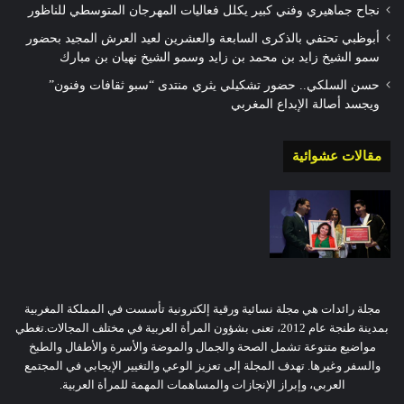
نجاح جماهيري وفني كبير يكلل فعاليات المهرجان المتوسطي للناظور
أبوظبي تحتفي بالذكرى السابعة والعشرين لعيد العرش المجيد بحضور
سمو الشيخ زايد بن محمد بن زايد وسمو الشيخ نهيان بن مبارك
حسن السلكي.. حضور تشكيلي يثري منتدى “سبو ثقافات وفنون”
ويجسد أصالة الإبداع المغربي
مقالات عشوائية
مجلة رائدات هي مجلة نسائية ورقية إلكترونية تأسست في المملكة المغربية
بمدينة طنجة عام 2012، تعنى بشؤون المرأة العربية في مختلف المجالات.تغطي
مواضيع متنوعة تشمل الصحة والجمال والموضة والأسرة والأطفال والطبخ
والسفر وغيرها. تهدف المجلة إلى تعزيز الوعي والتغيير الإيجابي في المجتمع
العربي، وإبراز الإنجازات والمساهمات المهمة للمرأة العربية.