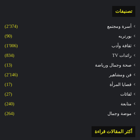
تصنيفات
أسرة ومجتمع
(2٬374)
بورتريه
(90)
ثقافة وأدب
(1٬006)
رائدات TV
(834)
صحة وجمال ورياضة
(13)
فن ومشاهير
(2٬146)
قضايا المرأة
(17)
لقائات
(27)
متابعة
(240)
موضة وجمال
(264)
أكثر المقالات قراءة