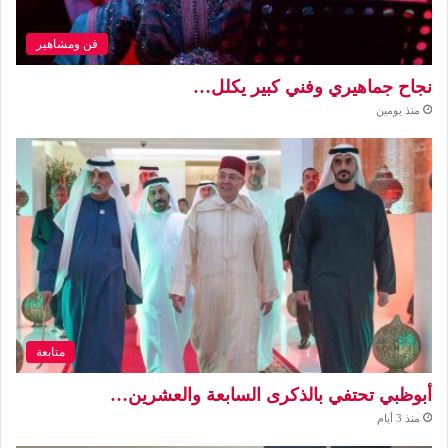
فن ومشاهير
نجاح جماهيري وفني كبير يكلل…
منذ يومين
متابعة
أبوظبي تحتفي بالذكرى السابعة والعشرين…
منذ 3 أيام