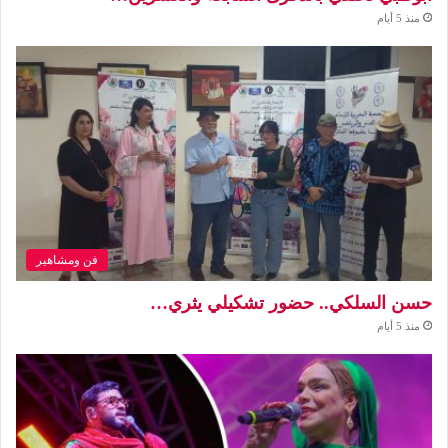
منذ 5 أيام
فن ومشاهير
حسن السلكي.. حضور تشكيلي يثري…
منذ 5 أيام