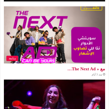
متابعة
مع « The Next Ad…
منذ 3 أيام