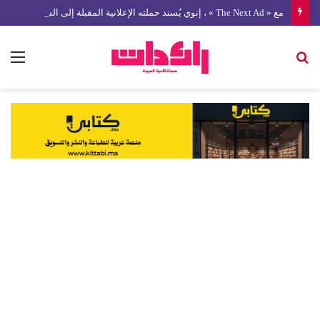
مع « The Next Ad » ، إنوي يُسند حملته الإعلانية المقبلة إلى الشباب المغربي
بحث
الق
عن