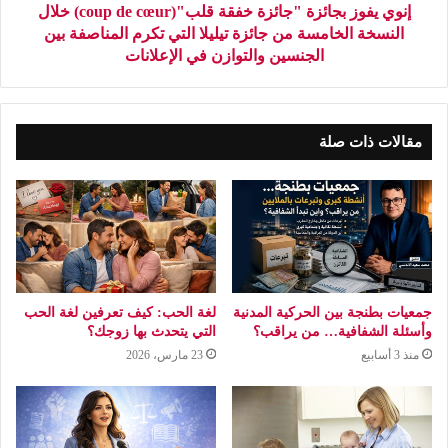
إنوي يفوز بجائزة "جائزة خفقة قلب"(coup de cœur) خلال
النسخة الخامسة من جائزة تيليلا التي تكرم المناصفة بين
الجنسين والتوازن في الإعلانات
مقالات ذات صلة
جمعيات بطنجة بين الحركية المدنية
لغة الحب: كيف تعرفين لغة الحب
وأسئلة الشفافية… من يراقب؟
التي يتحدث بها زوجك؟
منذ 3 أسابيع
23 مارس، 2026