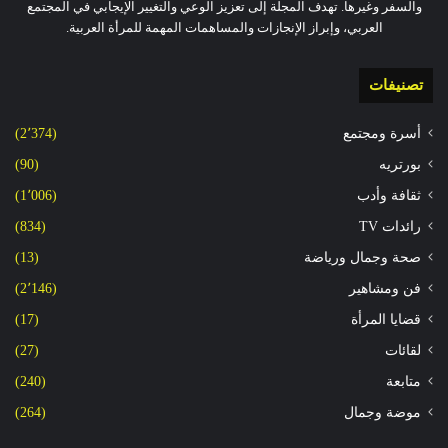
والسفر وغيرها. تهدف المجلة إلى تعزيز الوعي والتغيير الإيجابي في المجتمع
العربي، وإبراز الإنجازات والمساهمات المهمة للمرأة العربية.
تصنيفات
أسرة ومجتمع
(2٬374)
بورتريه
(90)
ثقافة وأدب
(1٬006)
رائدات TV
(834)
صحة وجمال ورياضة
(13)
فن ومشاهير
(2٬146)
قضايا المرأة
(17)
لقائات
(27)
متابعة
(240)
موضة وجمال
(264)