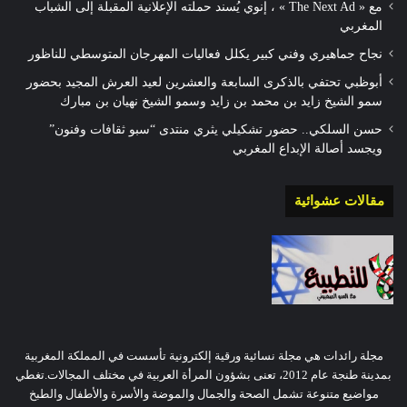
مع « The Next Ad » ، إنوي يُسند حملته الإعلانية المقبلة إلى الشباب
المغربي
نجاح جماهيري وفني كبير يكلل فعاليات المهرجان المتوسطي للناظور
أبوظبي تحتفي بالذكرى السابعة والعشرين لعيد العرش المجيد بحضور
سمو الشيخ زايد بن محمد بن زايد وسمو الشيخ نهيان بن مبارك
حسن السلكي.. حضور تشكيلي يثري منتدى “سبو ثقافات وفنون”
ويجسد أصالة الإبداع المغربي
مقالات عشوائية
مجلة رائدات هي مجلة نسائية ورقية إلكترونية تأسست في المملكة المغربية
بمدينة طنجة عام 2012، تعنى بشؤون المرأة العربية في مختلف المجالات.تغطي
مواضيع متنوعة تشمل الصحة والجمال والموضة والأسرة والأطفال والطبخ