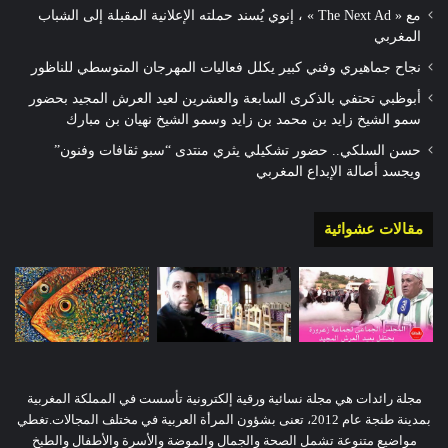
مع « The Next Ad » ، إنوي يُسند حملته الإعلانية المقبلة إلى الشباب
المغربي
نجاح جماهيري وفني كبير يكلل فعاليات المهرجان المتوسطي للناظور
أبوظبي تحتفي بالذكرى السابعة والعشرين لعيد العرش المجيد بحضور
سمو الشيخ زايد بن محمد بن زايد وسمو الشيخ نهيان بن مبارك
حسن السلكي.. حضور تشكيلي يثري منتدى “سبو ثقافات وفنون”
ويجسد أصالة الإبداع المغربي
مقالات عشوائية
مجلة رائدات هي مجلة نسائية ورقية إلكترونية تأسست في المملكة المغربية
بمدينة طنجة عام 2012، تعنى بشؤون المرأة العربية في مختلف المجالات.تغطي
مواضيع متنوعة تشمل الصحة والجمال والموضة والأسرة والأطفال والطبخ