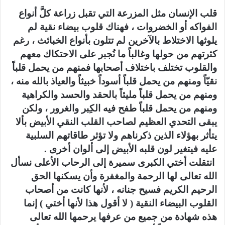
قلب الإنسان مثل المزرعة التي تقبل زراعة كلَّ أنواع
الفواكه أو الخضروات ، فهناك قلوب بيضاء نقية لم
يلوثها الاختلاط بالآخرين لم تتلون بأنواع الخبائث ، رغم
كثرتهم من حولها وغالباً ما نُجبر على الاحتكاك معهم
والقلوب تختلف باختلاف أصحابها فمنهم من يحمل قلباً
نقيّاً ومنهم من يحمل قلباً أسوداً خبيثاً والعياذ بالله منه ،
ومنهم من يحمل قلباً مليئاً بالحقد والحسد والكراهية
ومنهم من يحمل قلباً طفح فيه الكِبر والغرور ، ولكن
يبقى التحدي العظيم لصاحب القلب النقي الأبيض بألا
يتأثر بهؤلاء الذين ذكرناهم ولا تؤثر طاقاتهم السلبية
عليه فيتغير لون قلبه الأبيض إلى ألوان أخرى .
انتقلت أختي الكبرى سميرة إلى الرحاب الأعلى نسأل
الله تعالى لها الرحمة والمغفرة وأن يسكنها الحق
الرحيم الكريم فسيح جنانه ، لأنها كانت من أصحاب
القلوب البيضاء النقية ( لا أقول هذا لأنها أختي ) إنما
هذه شهادة من جميع من عرفها يرحمها الله تعالى