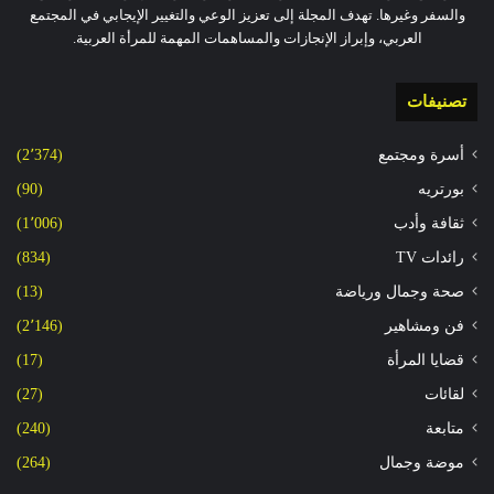
والسفر وغيرها. تهدف المجلة إلى تعزيز الوعي والتغيير الإيجابي في المجتمع
العربي، وإبراز الإنجازات والمساهمات المهمة للمرأة العربية.
تصنيفات
أسرة ومجتمع
(2٬374)
بورتريه
(90)
ثقافة وأدب
(1٬006)
رائدات TV
(834)
صحة وجمال ورياضة
(13)
فن ومشاهير
(2٬146)
قضايا المرأة
(17)
لقائات
(27)
متابعة
(240)
موضة وجمال
(264)