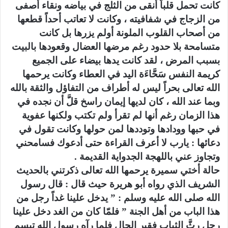
كانت تحمل قلباً أنقى من الثلج في بياضه ونقاء أصفى
من الزجاج في شفافيته ، وكانت لا تعاتب أحداً قطعها
من أصحاب القلوب الملونة أولم يزرها بل كانت
متسامحة بلا حدود رغم مرضها العضال وقعودها بالبيت
بسبب المرض ، لقد كانت يدها بيضاء على الجميع
كريمة النفس سَحَّاءَة اليد في العطاء وكانت يرحمها
الله تعالى بحراً ليس له أطراف من التفاؤل والثقة بالله
وبما عند الله ، كان لديها إيمان راسخ قلَّ أن نجده في
هذا الزمان رغم أنها لم تقرأ ولم تكتب ولكنها عفوية
في حبها وودادها وتوددها لمن حولها وكانت تقول في
دعائها : يارب لا أعرف القراءة حتى أدعوك فسامحني
وتجاوز عني باللهجة الجدواية القديمة .
حالة أختي سميرة يرحمها الله تعالى ذكرتني بالحديث
الشريف الذي رواه أبو هريرة حيث قال : قال رسول
الله صلى الله عليه وسلم : ” يدخل علينا غداً رجل من
هذا الباب من أهل الجنة ” فلمّا كان من الغد دخل علينا
رجل رثَّ الثياب فقير الحال فلما رآه رسول الله تبسم