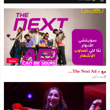
متابعة
مع « The Next Ad…
منذ 3 أيام