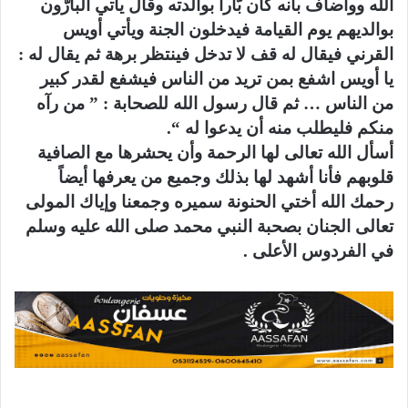
الله ووأضاف بأنه كان بّاراً بوالدته وقال يأتي البارّون
بوالديهم يوم القيامة فيدخلون الجنة ويأتي أويس
القرني فيقال له قف لا تدخل فينتظر برهة ثم يقال له :
يا أويس اشفع بمن تريد من الناس فيشفع لقدر كبير
من الناس … ثم قال رسول الله للصحابة : ” من رآه
منكم فليطلب منه أن يدعوا له “.
أسأل الله تعالى لها الرحمة وأن يحشرها مع الصافية
قلوبهم فأنا أشهد لها بذلك وجميع من يعرفها أيضاً
رحمك الله أختي الحنونة سميره وجمعنا وإياك المولى
تعالى الجنان بصحبة النبي محمد صلى الله عليه وسلم
في الفردوس الأعلى .