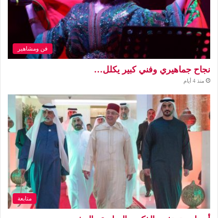
فن ومشاهير
نجاح جماهيري وفني كبير يكلل…
منذ 4 أيام
متابعة