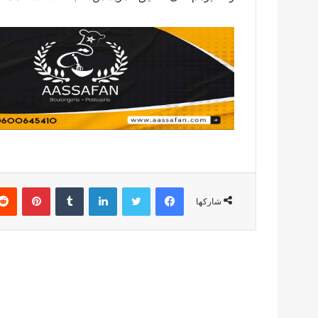
فيسبوك
تويتر
لينكدإن
بينتير
شاركها