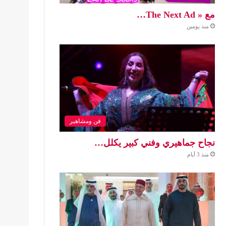
مع « The Next Ad…
منذ يومين
فن ومشاهير
نجاح جماهيري وفني كبير يكلل…
منذ 3 أيام