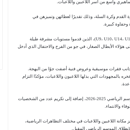
اهيري واسع من أسر اللاعبين واللاعبات.
القدم وكرة السلة، وذلك تقديرًا لعطائهن وتميزهن في
وحفاوة كبيرة.
كما عرف الحفل تكريم أطفال الفئات العمرية (U9، U10، U14، U15، U17)، الذين قدموا مستويات مشرفة طيلة
لى هؤلاء الأبطال الصغار، في جو من الفرح والاحتفال الذي أدخل
انب فقرات موسيقية وعروض فنية أضفت جوًا من البهجة.
ره بالمجهودات التي بذلها اللاعبون واللاعبات، مؤكدًا التزام
عدة.
كما جرى خلال الحفل تقديم الزي الرسمي الجديد للموسم الرياضي 2025-2026، إضافة إلى تكريم عدد من الشخصيات
فاء والانتماء.
 مكانة اللاعبين واللاعبات في مختلف التظاهرات الرياضية،
انطلاق الموسم الرياضي المقبل.