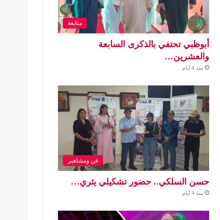
متابعة
أبوظبي تحتفي بالذكرى السابعة
والعشرين…
منذ 4 أيام
فن ومشاهير
حسن السلكي.. حضور تشكيلي يثري…
منذ 4 أيام