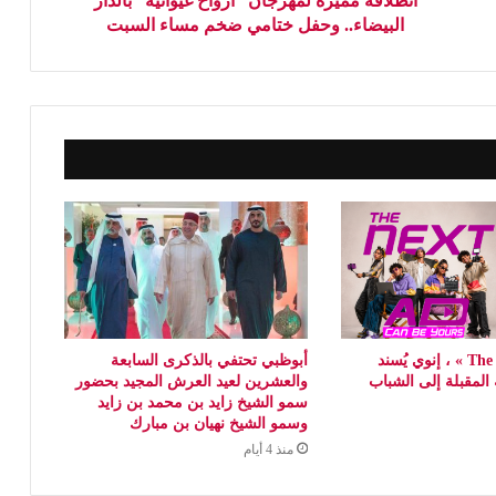
انطلاقة مميزة لمهرجان “أرواح غيوانية” بالدار
البيضاء.. وحفل ختامي ضخم مساء السبت
مع « The Next Ad » ، إنوي يُسند
أبوظبي تحتفي بالذكرى السابعة
ة المقبلة إلى الشباب
والعشرين لعيد العرش المجيد بحضور
سمو الشيخ زايد بن محمد بن زايد
وسمو الشيخ نهيان بن مبارك
منذ 4 أيام