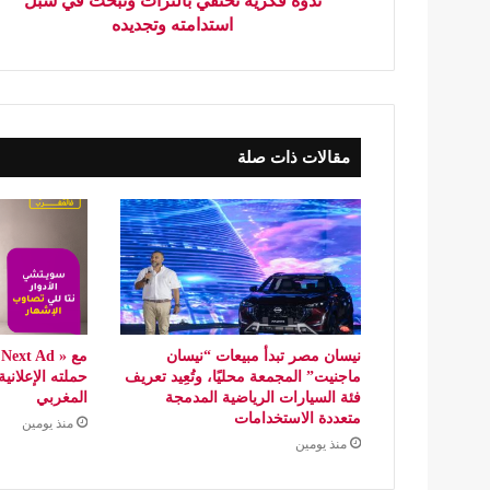
ندوة فكرية تحتفي بالتراث وتبحث في سبل
استدامته وتجديده
مقالات ذات صلة
نيسان مصر تبدأ مبيعات “نيسان
ماجنيت” المجمعة محليًا، وتُعِيد تعريف
حملته الإعلاني
فئة السيارات الرياضية المدمجة
المغربي
متعددة الاستخدامات
منذ يومين
منذ يومين