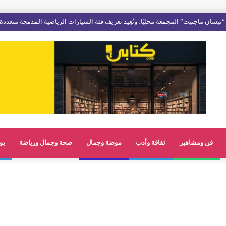
فن ومشاهير
ثقافة وأدب
موضة وجمال
صحة وجمال ورياضة
بو