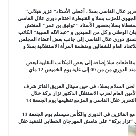
 الذكرى 48 لوفاة زعيم التحرير علال الفاسي بسلا ، أعطى الأستاذ” عزيز هيلالي”
الجهوي للحزب بسلا و القنيطرة اختتام دوري علال الفاسي
ه الخميس 12 ماي 2022 بالقاعة المغطاة بسلا بحضور الأستاذ ” توفيق بن عمر” المفتش
ان الوطني و كل من السيدين و “عبدالاله السيبة” الكاتب
 و منسق دوري علال الفاسي إلى جانب بعض أعضاء المجلس
حاد العام للشغالين ومنظمة المرأة الاستقلالية بسلا و
قاطعات سلا إضافة إلى بعض المكاتب النقابية لبعض
القطاعات التابعة للاتحاد العام للشغالين بسلا ، و امتد الدوري من من 09 إلى غاية يوم الخميس 12 ماي
ة لحي السلام بسلا ، في حين سينال الفريق الفائز شرف
ن العام لحزب الاستقلال الدكتور نزار بركة خلال
المهرجان الخطابي لتخليد الذكرى 48 لوفاة زعيم التحرير علال الفاسي و المزمع تنظيمها يوم الجمعة 13
اختتم الدوري بفوز فرع لعيايدة واخد صور تذكارية مع الفائزين في الدوري والكأس سيسلم يوم الجمعة 13
تقلال “نزار بركة” على هامش المهرجان الخطابي للفقيد علال