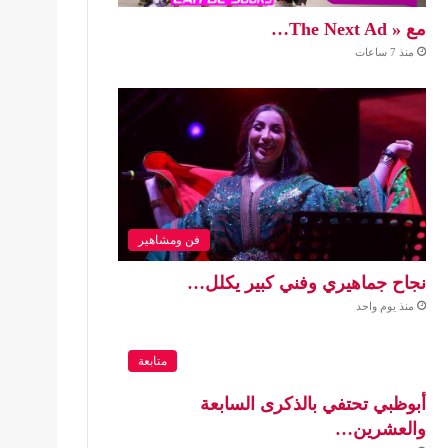
مع « The Next Ad…
منذ 7 ساعات
فن ومشاهير
نجاح جماهيري وفني كبير يكلل…
منذ يوم واحد
متابعة
أبوظبي تحتفي بالذكرى السابعة
والعشرين…