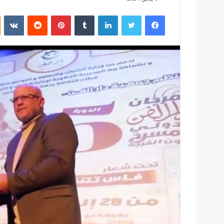
فيسبوك
تويتر
لينكدإن
بينتيريست