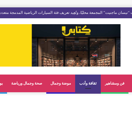
فن ومشاهير
ثقافة وأدب
موضة وجمال
صحة وجمال ورياضة
بو