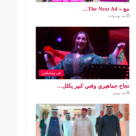
مع « The Next Ad…
منذ يوم واحد
فن ومشاهير
نجاح جماهيري وفني كبير يكلل…
منذ يومين