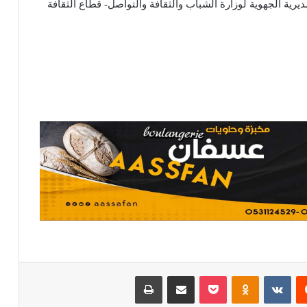
رية الجهوية لوزارة الشباب والثقافة والتواصل- قطاع الثقافة
يست
Odnoklassniki
بوكيت
مشاركة عبر البريد
طباعة