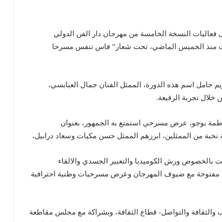
تار الليلة الماضية (الأحد 31 دجنبر 2023) على فعاليات النسخة الخامسة من مهرجان دار الفن الدولي
قت منذ الخميس الماضي، تحت شعار” فاس تنفس مسرحا
م حامل اسم هذه الدورة، الممثل الفنان جمال العبابسي،
خلال تجربة الرفيعة.
فاطمة بوجو، عرض مسرحي استمتع به الجمهور، بعنوان
نخبة من الممثلين، ابرزهم الممثل حسن مكيات وسعاد درابيل،
 بالخصوص ورش الكوميديا والتعبير الجسدي والالقاء
ءت مفتوحة مع ضيوف المهرجان وعرض مسرحيات وطنية احترافية
 والثقافة والتواصل- قطاع الثقافة، وبشراكة مع مجلس مقاطعة