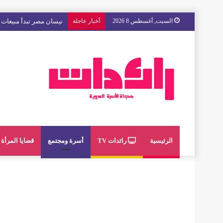
السبت, أغسطس 8 2026
أخبار عاجلة
مع « The Next Ad » ، إنوي يُسند حملته الإعلانية المقبلة إلى الشباب المغربي
الرئيسية
رائدات TV
أسرة ومجتمع
قضايا المرأة