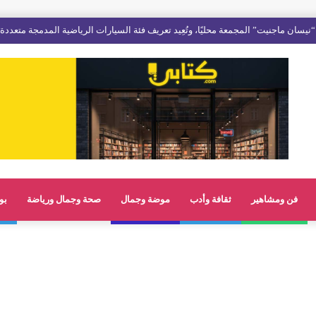
فن ومشاهير
ثقافة وأدب
موضة وجمال
صحة وجمال ورياضة
بو