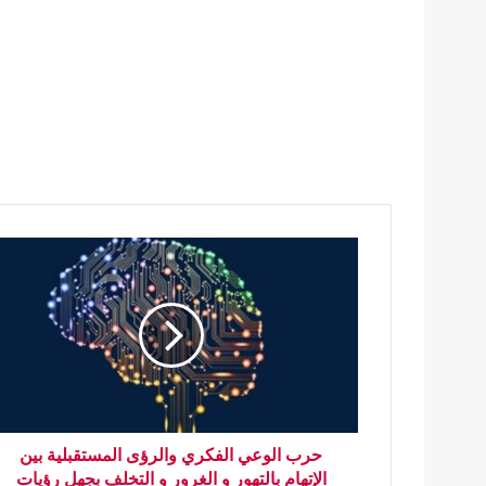
حرب الوعي الفكري والرؤى المستقبلية بين
الإتهام بالتهور و الغرور و التخلف بجهل رؤيات