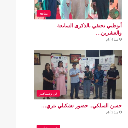
متابعة
أبوظبي تحتفي بالذكرى السابعة
والعشرين…
منذ 4 أيام
فن ومشاهير
حسن السلكي.. حضور تشكيلي يثري…
منذ 5 أيام
فن ومشاهير