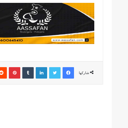
فيسبوك
تويتر
لينكدإن
بينتير
شاركها