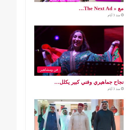
مع « The Next Ad…
منذ 3 أيام
فن ومشاهير
نجاح جماهيري وفني كبير يكلل…
منذ 3 أيام