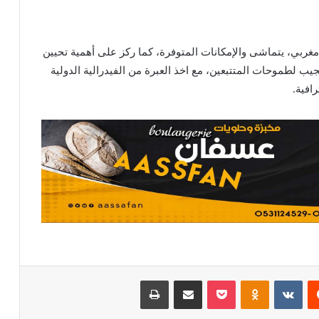
ربي، يتماشى والإمكانات المتوفرة، كما ركز على أهمية تحيين
يب لطموحات المتتبعين، مع اخذ العبرة من الفيدرالية الدولية
افية.
يست
Odnoklassniki
بوكيت
مشاركة عبر البريد
طباعة