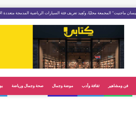
فن ومشاهير
ثقافة وأدب
موضة وجمال
صحة وجمال ورياضة
بو