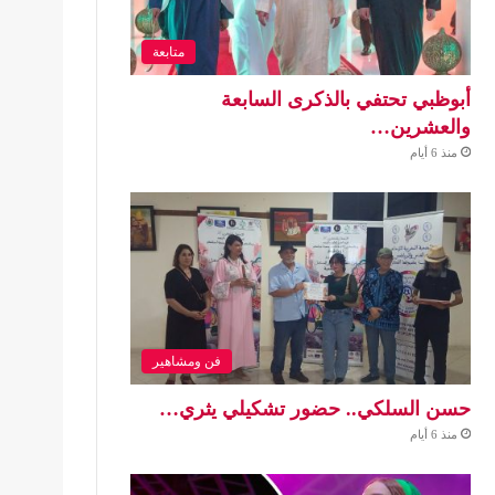
متابعة
أبوظبي تحتفي بالذكرى السابعة
والعشرين…
منذ 6 أيام
فن ومشاهير
حسن السلكي.. حضور تشكيلي يثري…
منذ 6 أيام