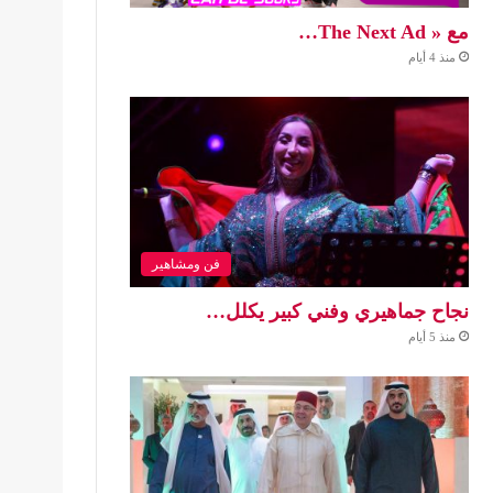
مع « The Next Ad…
منذ 4 أيام
فن ومشاهير
نجاح جماهيري وفني كبير يكلل…
منذ 5 أيام