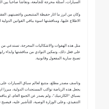
السيارات، أسئلة محرجة للجامعة، ونقاشا صاخبا بين ال
وكان من ابرز ما اثار حفيظة المتتبعبين واغضبتهم، الفق
الاطلاع عليها، ومناقشتها اسوة بباقي القوانين الدولية ا
مثل هذه الهفوات والاشكاليات المحرجة، تستدعي من الج
على فعل ذلك، وتمكين النوادي من مناقشتها وابداء راي
تصبح سارية المفعول وقانونية.
وتاسف مصدر مطلع، متتبع لعالم سباق السيارات على ال
يجعل هذه الرياضة تواكب المستجدات الدولية، مبرزا ا
بسباق “الكارتنيك”، ولم يصدر عن الجمع العام، او ينا
التنفيذي، وعلى الوزارة الوصية، للتأشير عليه، فيصبح قا