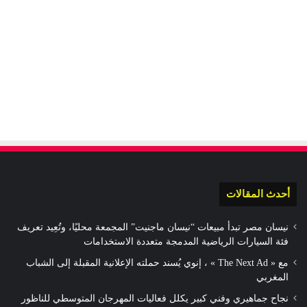
أحدث المقالات
نيسان مصر تبدأ مبيعات “نيسان ماجنيت” المجمعة محليًا، وتُعِيد تعريف
فئة السيارات الرياضية المدمجة متعددة الاستخدامات
مع « The Next Ad » ، إنوي يُسند حملته الإعلانية المقبلة إلى الشباب
المغربي
نجاح جماهيري وفني كبير يكلل فعاليات المهرجان المتوسطي للناظور