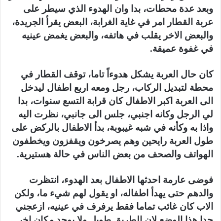
وبعد عدة محطات، بدا وان الهدوء الذي سيطر على
عربة القطار امر في غاية الغرابة، البعض يقرأ الجريدة،
والبعض الاخر يقلب في هاتفه، والبعض يغمض عينيه
في غفوة عميقة.
كان حال العربة يشكل هدوءاً تاما، توقف القطار في
محطة لتبديل الركاب، رجل ومعه اربع اطفال ليدخل
الى العربة اكبر الاطفال كان قرابة التسع سنوات، بدا
لي الرجل وكانه اجنبي، جلس الى جانبي، نظرت اليه
واذا به وكأنه في شبه غيبوبة، بدأ الاطفال بالركض على
طول العربة رايحين وهم يصرخون ويقفزون ويخطفون
الهواتف والصحف من بعض الناس في حالة هستيرية.
فوضى عارمة احدثها الاطفال بعد الهدوء، انتظرت
والدهم حتى يهدأ اطفاله، او يقول لهم شيء ما، ولكن
الاب كان غائب تماما فقط يرفرف في عينيه، ازعجني
جدا هذا الوضع لان الطريق طويل ولا يوجد مكان اخر