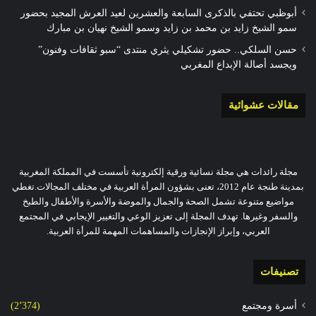
أبوظبي تحتفي بالذكرى السابعة والعشرين لعيد العرش المجيد بحضور
سمو الشيخ زايد بن محمد بن زايد وسمو الشيخ نهيان بن مبارك
حسن السلكي.. حضور تشكيلي يثري منتدى “سبو ثقافات وفنون”
ويجسد أصالة الإبداع المغربي
مقالات عشوائية
مجلة رائدات هي مجلة نسائية ورقية إلكترونية تأسست في المملكة المغربية
بمدينة طنجة عام 2012، تعنى بشؤون المرأة العربية في مختلف المجالات.تغطي
مواضيع متنوعة تشمل الصحة والجمال والموضة والأسرة والأطفال والطبخ
والسفر وغيرها. تهدف المجلة إلى تعزيز الوعي والتغيير الإيجابي في المجتمع
العربي، وإبراز الإنجازات والمساهمات المهمة للمرأة العربية.
تصنيفات
أسرة ومجتمع
(2٬374)