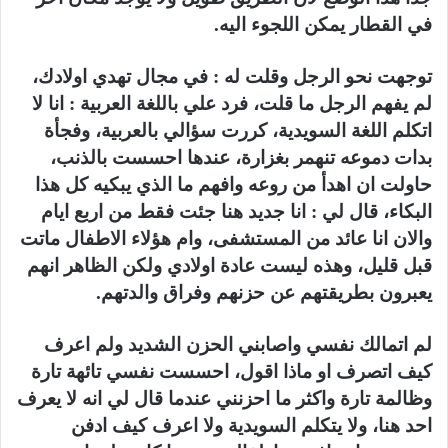
في القطار يمكن اللجوء اليه.
توجهت نحو الرجل وقلت له : في مجال تهدي اولادك،
لم يفهم الرجل ما قلت، فرد علي باللغة العربية : انا لا
اتكلم اللغة السويدية، كررت سؤالي بالعربية، وفجأة
بدات دموعه تنهمر بغزارة، عندها احسست بالذنب،
حاولت ان اهدأ من روعه وافهم ما الذي يبكيه كل هذا
البكاء، قال لي : انا جديد هنا جئت فقط من اربع ايام
والان انا عائد من المستشفى، وام هؤلاء الاطفال ماتت
قبل قليل، وهذه ليست عادة اولادي ولكن الظاهر انهم
يعبرون بطريقتهم عن حزنهم وفراق والدتهم.
لم اتمالك نفسي واصابني الحزن الشديد ولم اعرف
كيف اتصرف او ماذا اقول، احسست نفسي تائهة تارة
وظالمة تارة واكثر ما احزنني عندما قال لي انه لا يعرف
احد هنا، ولا يتكلم السويدية ولا اعرف كيف ادفن