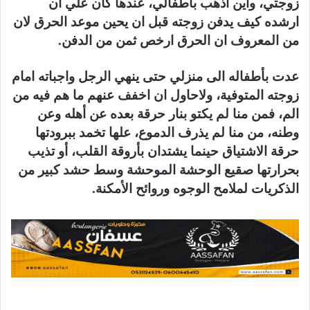
زوجتي، واين اذهب باطفالي، عندها كان علي ان
ارشده كيف يدفن زوجته قبل ان يحين موعد الحرق لان
من المعروف ان الحرق ارخص ثمن من الدفن.
عدت بأطفاله الى منزلي حتى ينهي الرجل واجباته امام
زوجته المتوفية، ولاحاول ان اخفف عنهم ما هم فيه من
الم، فمن منا لم يكتو بنار حرقة بعده عن أهله وعن
وطنه، من منا لم يذرف الدموع، علها تخمد ببرودتها
حرقة الاشتياق حينما يشتدان بأروقة القلب، أو تذيب
بحرارتها صقيع الوحشة الموحشة وسط حشد كبير من
الذكريات لملامح الوجوه وروائح الأمكنة.