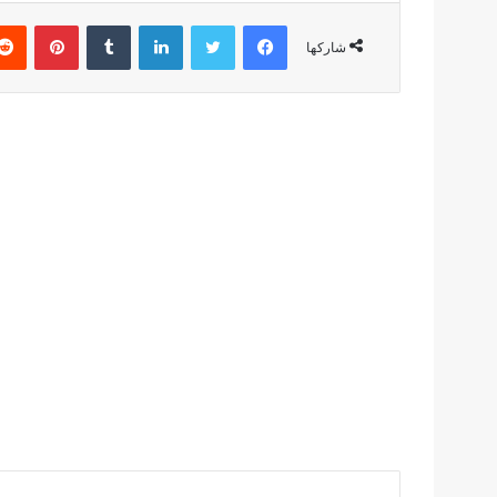
فيسبوك
تويتر
لينكدإن
بينتير
شاركها