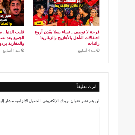
فرحة لا توصف.. نساء بسلا يقُدن أروع
قلبت الدنيا.. 
احتفالات التأهل بالأهازيج والزغاريد! |
رائدات
والمغاربة يردو
منذ 4 أسابيع
منذ 4 أسابيع
اترك تعليقاً
لن يتم نشر عنوان بريدك الإلكتروني.
الحقول الإلزامية مشار إليه
ا
ل
ت