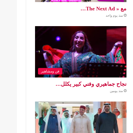
مع « The Next Ad…
منذ يوم واحد
فن ومشاهير
نجاح جماهيري وفني كبير يكلل…
منذ يومين