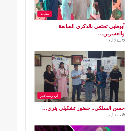
متابعة
أبوظبي تحتفي بالذكرى السابعة
والعشرين…
منذ 3 أيام
فن ومشاهير
حسن السلكي.. حضور تشكيلي يثري…
منذ 3 أيام