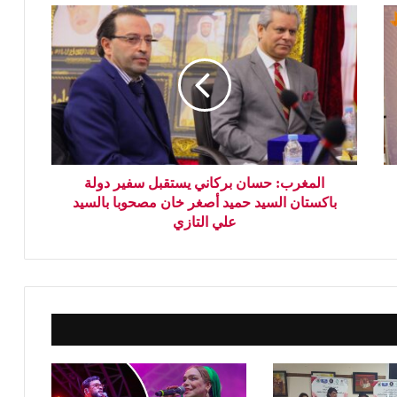
المغرب: حسان بركاني يستقبل سفير دولة
باكستان السيد حميد أصغر خان مصحوبا بالسيد
علي التازي