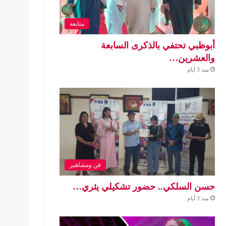
متابعة
أبوظبي تحتفي بالذكرى السابعة
والعشرين…
منذ 3 أيام
فن ومشاهير
حسن السلكي.. حضور تشكيلي يثري…
منذ 3 أيام