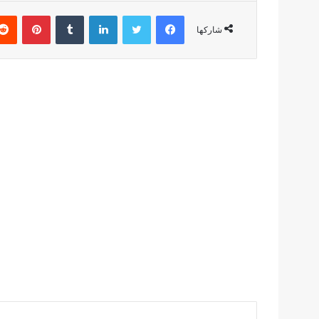
فيسبوك
تويتر
لينكدإن
بينتير
شاركها