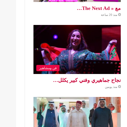
مع « The Next Ad…
منذ 20 ساعة
فن ومشاهير
نجاح جماهيري وفني كبير يكلل…
منذ يومين