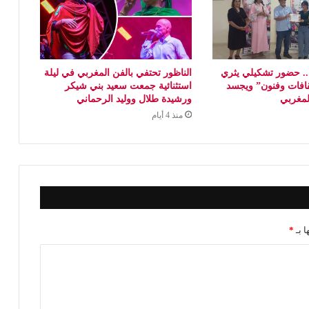
 حضور تشكيلي يثري
الناظور تحتفي بالفن المغربي في ليلة
افات وفنون” ويجسد
استثنائية جمعت سعيد بني شيكر
المغربي
ورشيدة طلال ووليد الرحماني
منذ 4 أيام
ا بـ
*