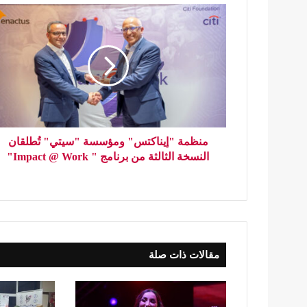
منظمة "إيناكتس" ومؤسسة "سيتي" تُطلقان
النسخة الثالثة من برنامج " Impact @ Work"
مقالات ذات صلة