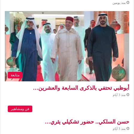
منذ يومين
متابعة
أبوظبي تحتفي بالذكرى السابعة والعشرين…
منذ 3 أيام
فن ومشاهير
حسن السلكي.. حضور تشكيلي يثري…
منذ 3 أيام