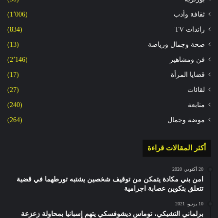
ثقافة وأدب
(1٬006)
رائدات TV
(834)
صحة وجمال ورياضة
(13)
فن ومشاهير
(2٬146)
قضايا المرأة
(17)
لقائات
(27)
متابعة
(240)
موضة وجمال
(264)
أكثر المقالات قراءة
20 أكتوبر، 2020
امن بني مكادة يتمكن من توقيف شخصين يشتبه تورطهما في قضية
تتعلق بتكوين عصابة اجرامية
10 يونيو، 2021
برلماني التشيكي، توماس ديشوفسكي يتهم إسبانيا بمحاولة زعزعة