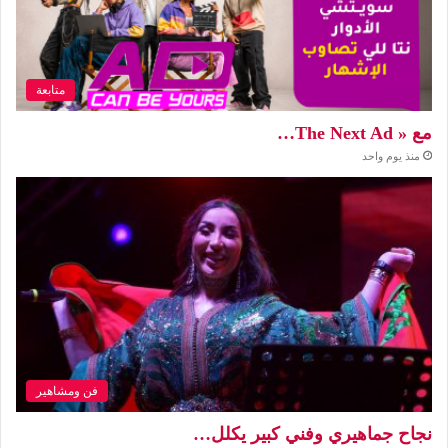
متابعة
مع « The Next Ad…
منذ يوم واحد
فن ومشاهير
نجاح جماهيري وفني كبير يكلل…