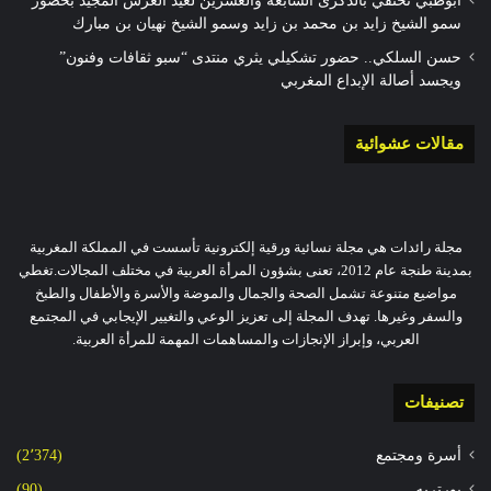
أبوظبي تحتفي بالذكرى السابعة والعشرين لعيد العرش المجيد بحضور
سمو الشيخ زايد بن محمد بن زايد وسمو الشيخ نهيان بن مبارك
حسن السلكي.. حضور تشكيلي يثري منتدى “سبو ثقافات وفنون”
ويجسد أصالة الإبداع المغربي
مقالات عشوائية
مجلة رائدات هي مجلة نسائية ورقية إلكترونية تأسست في المملكة المغربية
بمدينة طنجة عام 2012، تعنى بشؤون المرأة العربية في مختلف المجالات.تغطي
مواضيع متنوعة تشمل الصحة والجمال والموضة والأسرة والأطفال والطبخ
والسفر وغيرها. تهدف المجلة إلى تعزيز الوعي والتغيير الإيجابي في المجتمع
العربي، وإبراز الإنجازات والمساهمات المهمة للمرأة العربية.
تصنيفات
أسرة ومجتمع
(2٬374)
بورتريه
(90)