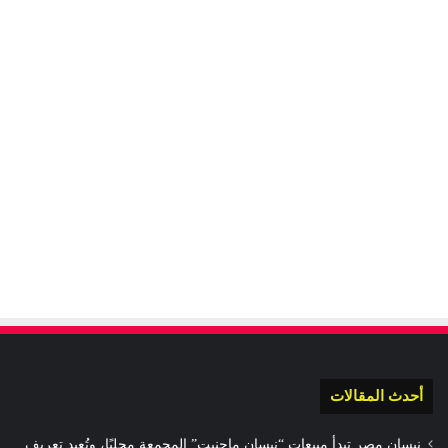
أحدث المقالات
نيسان مصر تبدأ مبيعات “نيسان ماجنيت” المجمعة محليًا، وتُعِيد تعريف