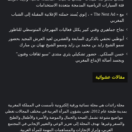
فئة السيارات الرياضية المدمجة متعددة الاستخدامات
مع « The Next Ad » ، إنوي يُسند حملته الإعلانية المقبلة إلى الشباب
المغربي
نجاح جماهيري وفني كبير يكلل فعاليات المهرجان المتوسطي للناظور
أبوظبي تحتفي بالذكرى السابعة والعشرين لعيد العرش المجيد بحضور
سمو الشيخ زايد بن محمد بن زايد وسمو الشيخ نهيان بن مبارك
حسن السلكي.. حضور تشكيلي يثري منتدى “سبو ثقافات وفنون”
ويجسد أصالة الإبداع المغربي
مقالات عشوائية
مجلة رائدات هي مجلة نسائية ورقية إلكترونية تأسست في المملكة المغربية
بمدينة طنجة عام 2012، تعنى بشؤون المرأة العربية في مختلف المجالات.تغطي
مواضيع متنوعة تشمل الصحة والجمال والموضة والأسرة والأطفال والطبخ
والسفر وغيرها. تهدف المجلة إلى تعزيز الوعي والتغيير الإيجابي في المجتمع
العربي، وإبراز الإنجازات والمساهمات المهمة للمرأة العربية.