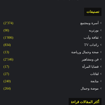
تصنيفات
أسرة ومجتمع
(2٬374)
بورتريه
(90)
ثقافة وأدب
(1٬006)
رائدات TV
(834)
صحة وجمال ورياضة
(13)
فن ومشاهير
(2٬146)
قضايا المرأة
(17)
لقائات
(27)
متابعة
(240)
موضة وجمال
(264)
أكثر المقالات قراءة