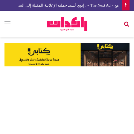
مع « The Next Ad » ، إنوي يُسند حملته الإعلانية المقبلة إلى الشباب المغربي
بحث
الق
عن