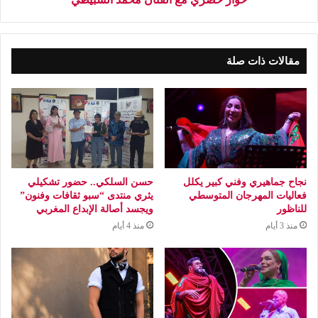
مقالات ذات صلة
نجاح جماهيري وفني كبير يكلل
حسن السلكي.. حضور تشكيلي
فعاليات المهرجان المتوسطي
يثري منتدى “سبو ثقافات وفنون”
للناظور
ويجسد أصالة الإبداع المغربي
منذ 3 أيام
منذ 4 أيام