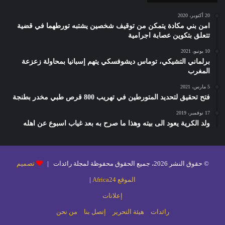
20 أكتوبر، 2020
امن بني مكادة يتمكن من توقيف شخصين يشتبه تورطهما في قضية
تتعلق بتكوين عصابة اجرامية
10 يونيو، 2021
برلماني التشيكي، توماس ديشوفسكي يتهم إسبانيا بمحاولة زعزعة
المغرب
5 مارس، 2021
فتح تحقيق لتحديد المتورطين في تهريب 800 قرص طبي مخدر بطنجة
17 نوفمبر، 2019
ولد الكرية يعود الى بيته وهذا ما صرح به بعد غياب اسبوع عن اهله
© حقوق النشر 2026، جميع الحقوق محفوظة لمجلة رائدات |
تصميم
الموقع Africa24
|
إعلانات
رائدات
هيئة التحرير
إتصل بنا
من نحن