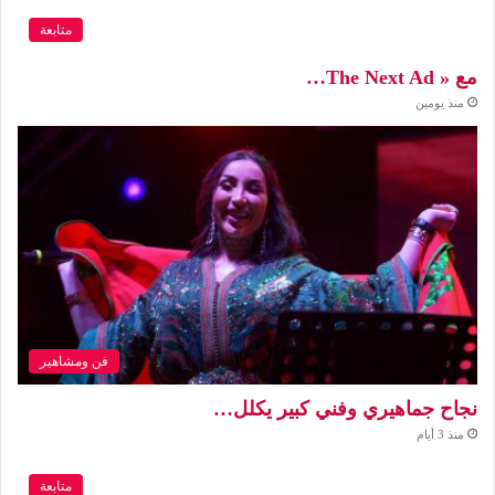
متابعة
مع « The Next Ad…
منذ يومين
فن ومشاهير
نجاح جماهيري وفني كبير يكلل…
منذ 3 أيام
متابعة