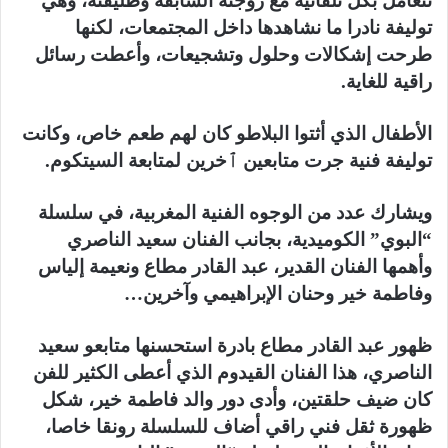
تتعامل بكل تلقائية مع زوجته السابقة وطليقته، وهي
توليفة نادرا ما نشاهدها داخل المجتمعات، لكنها
طرحت إشكالات وحلول وتشجيعات، وأعطت رسائل
راقية للغاية.
الأطفال الذي أثتوا البلاطو كان لهم طعم خاص، وكانت
توليفة فنية جرت متابعين ٱخرين لمتابعة السيتكوم.
ويشارك عدد من الوجوه الفنية المغربية، في سلسلة
“البوي” الكوميدية، بجانب الفنان سعيد الناصري
وأهمها الفنان القدير، عبد القادر مطاع ونعيمة إلياس
وفاطمة خير وحنان الإبراهيمي وآخرين…
ظهور عبد القادر مطاع بادرة استحسنها متابعو سعيد
الناصري، هذا الفنان القيدوم الذي أعطى الكثير للفن
كان ضيف حلقتين، وأدى دور والد فاطمة خير، شكل
ظهورة ثقل فني راقي أضاف للسلسلة رونقا خاصا،