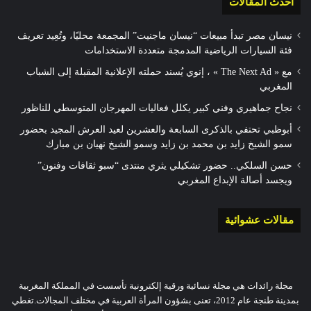
أحدث المقالات
نيسان مصر تبدأ مبيعات “نيسان ماجنيت” المجمعة محليًا، وتُعِيد تعريف
فئة السيارات الرياضية المدمجة متعددة الاستخدامات
مع « The Next Ad » ، إنوي يُسند حملته الإعلانية المقبلة إلى الشباب
المغربي
نجاح جماهيري وفني كبير يكلل فعاليات المهرجان المتوسطي للناظور
أبوظبي تحتفي بالذكرى السابعة والعشرين لعيد العرش المجيد بحضور
سمو الشيخ زايد بن محمد بن زايد وسمو الشيخ نهيان بن مبارك
حسن السلكي.. حضور تشكيلي يثري منتدى “سبو ثقافات وفنون”
ويجسد أصالة الإبداع المغربي
مقالات عشوائية
مجلة رائدات هي مجلة نسائية ورقية إلكترونية تأسست في المملكة المغربية
بمدينة طنجة عام 2012، تعنى بشؤون المرأة العربية في مختلف المجالات.تغطي