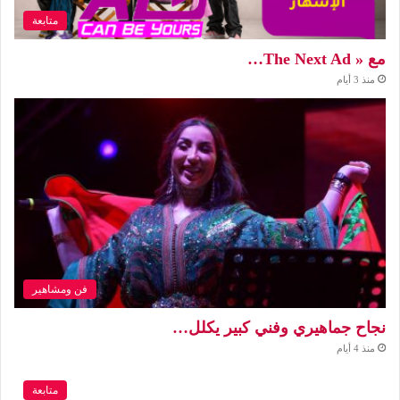
متابعة
مع « The Next Ad…
منذ 3 أيام
فن ومشاهير
نجاح جماهيري وفني كبير يكلل…
منذ 4 أيام
متابعة